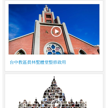
台中教區員林聖體堂整修啟用