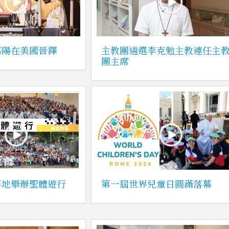
嘉陽在美國晉鐸
主教團遴選李克勉主教連任主
團主席
等地舉辦聖體遊行
第一屆世界兒童日圓滿落幕