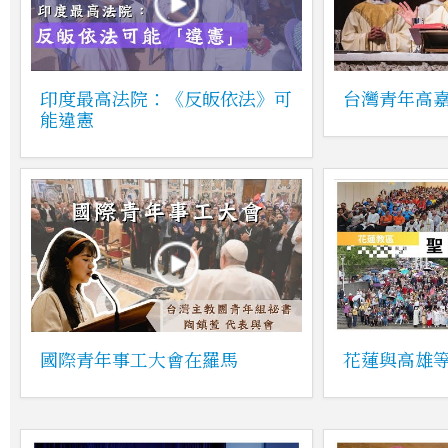
印度最高法院：《反皈依法》可
台灣青年高
能違憲
國際青年事工大會在羅馬
花蓮與高雄