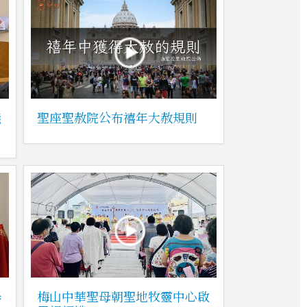
議
聖座聖赦院公布禧年大赦規則
舉
梅山中華聖母朝聖地牧靈中心啟