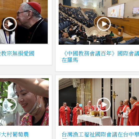
從教宗無損愛國
《中國教務會議百年》國際會
在羅馬
訪大村葡萄農
台灣漁工福祉國際會議在台中