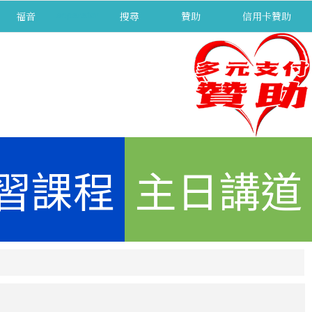
福音
separator
搜尋
贊助
信用卡贊助
習課程
主日講道