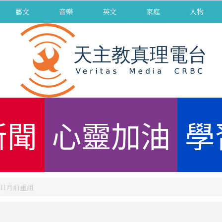
藝文
音樂
英文
家庭
人物
新聞
心靈加油
學
11月前重組