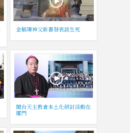
教
金毓瑋神父新書發表談生死
閩台天主教會本土化研討活動在
廈門