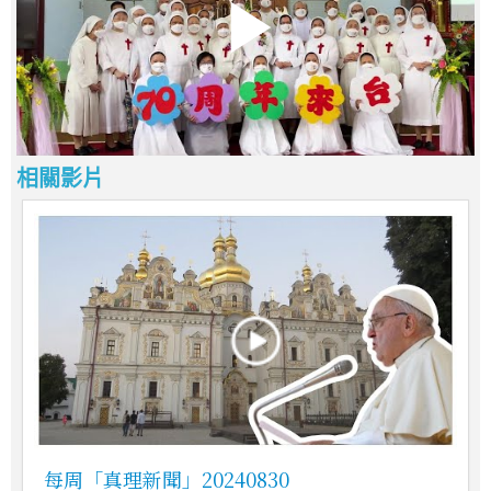
相關影片
每周「真理新聞」20240830