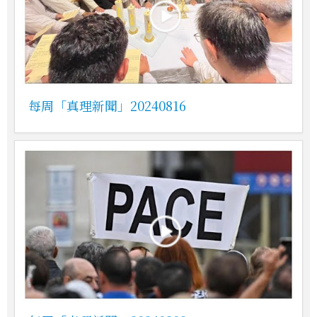
每周「真理新聞」20240816