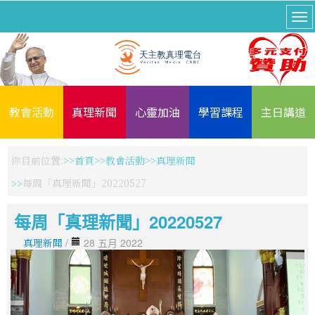
教會活動
真理新聞
心靈加油
學習課程
主日講道
你目前位置:
首頁
教會活動
真理新聞
每周「真理新聞」20220527
每周「真理新聞」20220527
真理新聞
/
28 五月 2022