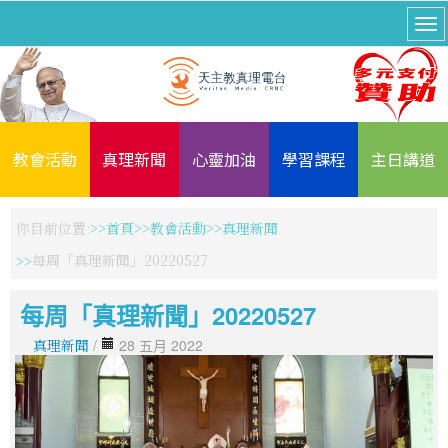
教會活動
真理新聞
心靈加油
學習課程
主日講道
你目前位置:
首頁
教會活動
真理新聞
每周「真理新聞」20220527
每周「真理新聞」20220527
真理新聞
/
28 五月 2022