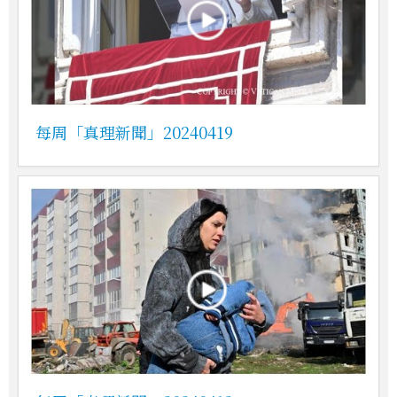
每周「真理新聞」20240419