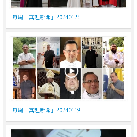
每周「真理新聞」20240126
每周「真理新聞」20240119