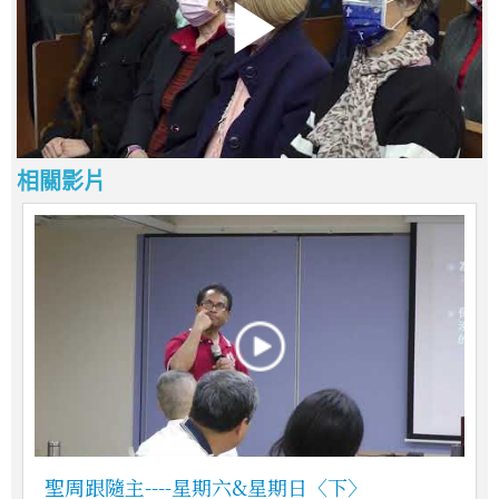
相關影片
聖周跟隨主----星期六&星期日〈下〉