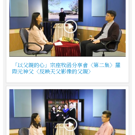
「以父親的心」宗座牧函分享會〈第二集〉羅
際元神父〈反映天父影像的父親〉