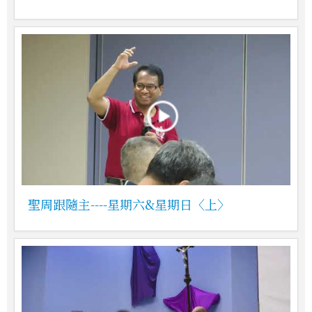
聖周跟隨主----星期六&星期日〈上〉