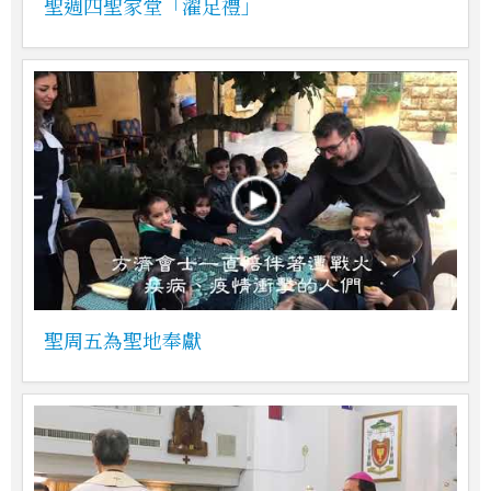
聖週四聖家堂「濯足禮」
聖周五為聖地奉獻