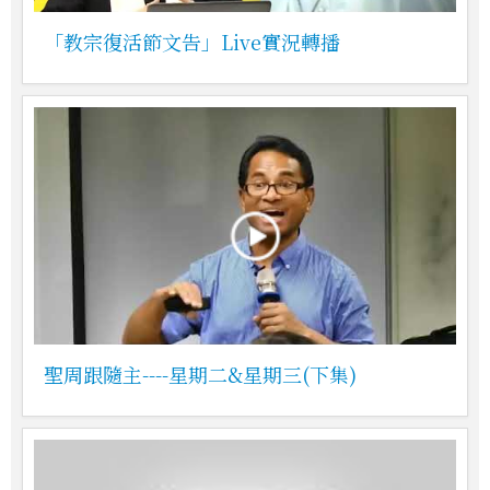
「教宗復活節文告」Live實況轉播
聖周跟隨主----星期二&星期三(下集)