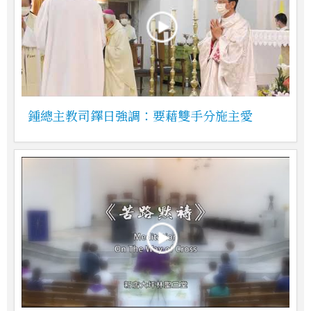
鍾總主教司鐸日強調：要藉雙手分施主愛