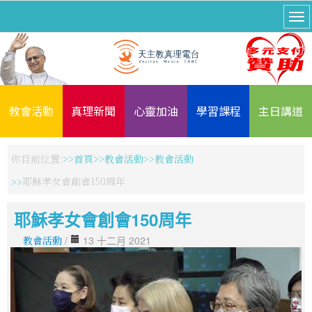
教會活動
真理新聞
心靈加油
學習課程
主日講道
你目前位置:
首頁
教會活動
教會活動
耶穌孝女會創會150周年
耶穌孝女會創會150周年
教會活動
/
13 十二月 2021