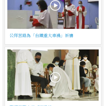
公拜苦路為「台鐵重大車禍」祈禱