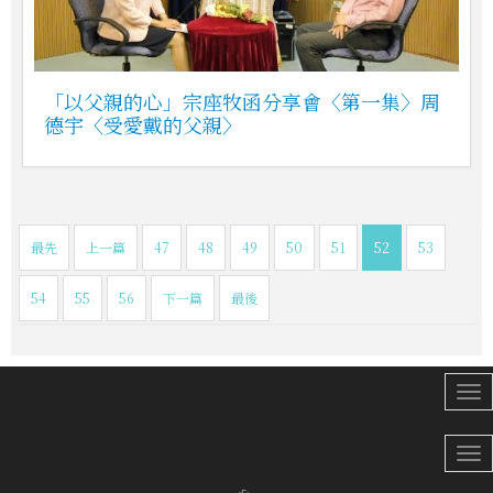
「以父親的心」宗座牧函分享會〈第一集〉周
德宇〈受愛戴的父親〉
最先
上一篇
47
48
49
50
51
52
53
54
55
56
下一篇
最後