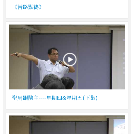
《苦路默禱》
聖周跟隨主----星期四&星期五(下集)