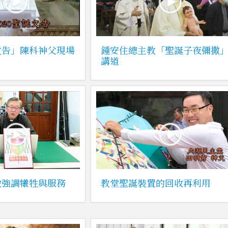
文告」陳科神父現場
鍾安住總主教「聖誕子夜彌撒
）
講道
徽強調犧牲與服務
教堂聖誕裝置的回收再利用