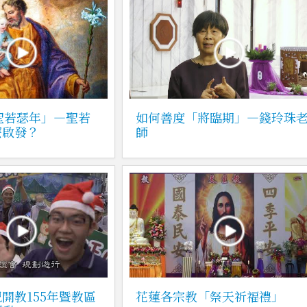
「聖若瑟年」—聖若
如何善度「將臨期」—錢玲珠
麼啟發？
師
開教155年暨教區
花蓮各宗教「祭天祈福禮」