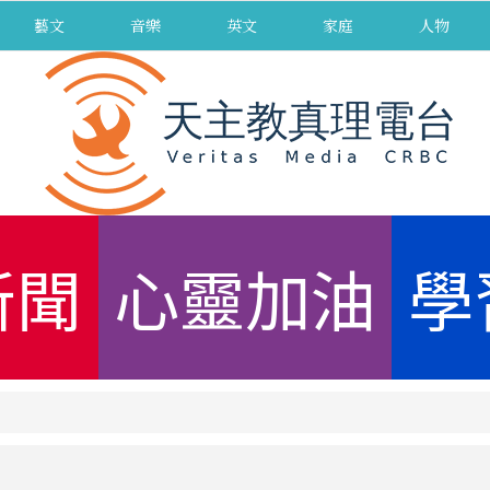
藝文
音樂
英文
家庭
人物
新聞
心靈加油
學