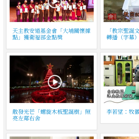
天主教安道基金會「大埔關懷據
「教宗聖誕
點」獲衛福部金點獎
轉播（字幕
散發光芒「螺旋木板聖誕樹」照
李若望：牧
亮左鄰右舍