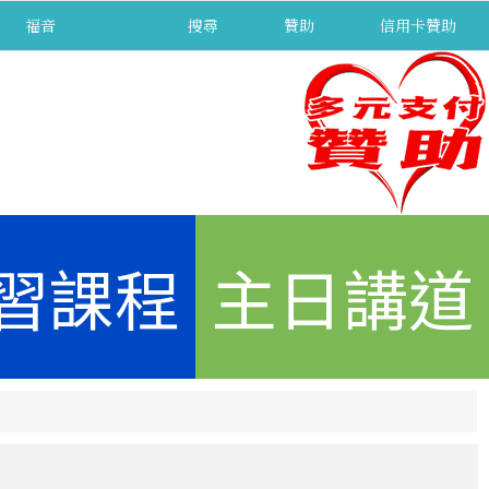
福音
separator
搜尋
贊助
信用卡贊助
習課程
主日講道