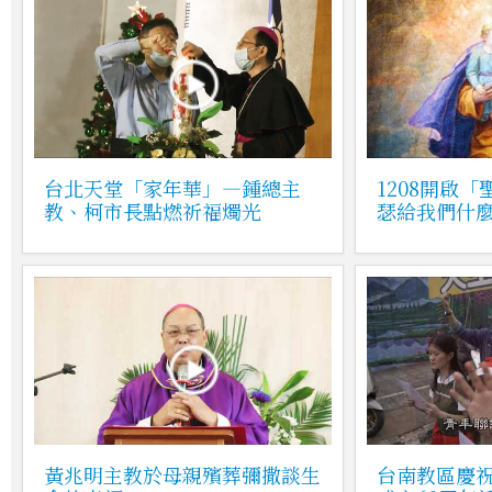
台北天堂「家年華」—鍾總主
1208開啟
教、柯市長點燃祈福燭光
瑟給我們什
黃兆明主教於母親殯葬彌撒談生
台南教區慶祝