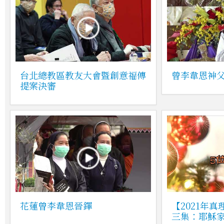
台北總教區教友大會暨創意福傳
曾李韋恩神
提案決審
花蓮曾李韋恩晉鐸
【2021年
三集：耶穌家