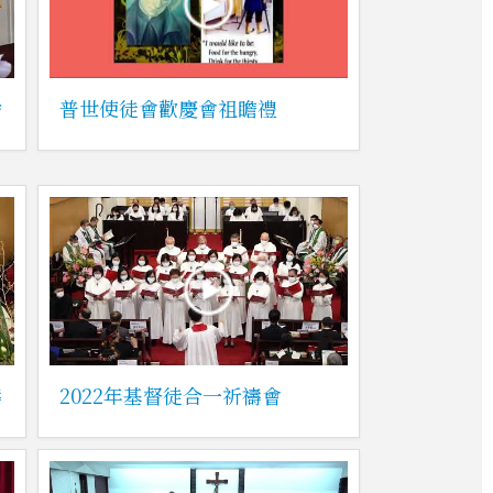
捨
普世使徒會歡慶會祖瞻禮
禱
2022年基督徒合一祈禱會