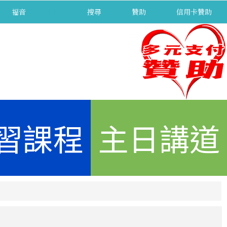
福音
separator
搜尋
贊助
信用卡贊助
習課程
主日講道