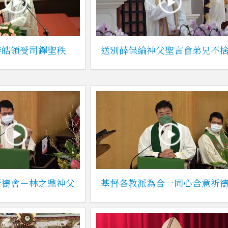
善皓領受司鐸聖秩
送別薛保綸神父聖言會弟兄不
祈禱會－林之鼎神父
基督各教派為合一同心合意祈