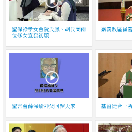
聖保祿孝女會阮氏鳳、胡氏蘭兩
嘉義教區崔
位修女宣發初願
聖言會薛保綸神父回歸天家
基督徒合一