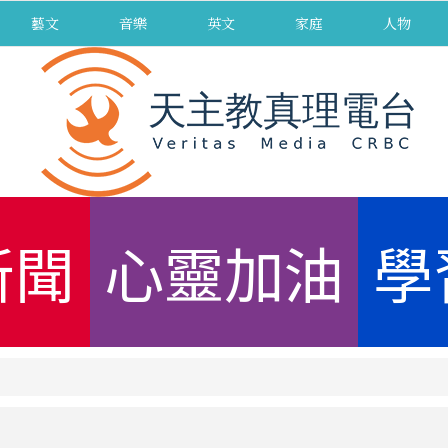
藝文
音樂
英文
家庭
人物
新聞
心靈加油
學