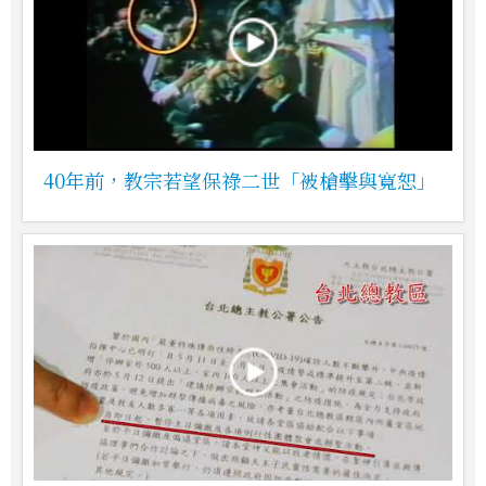
40年前，教宗若望保祿二世「被槍擊與寬恕」