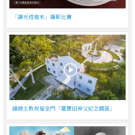
「讓光透進來」攝影比賽
鍾總主教祝福金門「羅寶田神父紀念園區」