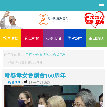
教會活動
真理新聞
心靈加油
學習課程
主日講道
你目前位置:
首頁
教會活動
教會活動
耶穌孝女會創會150周年
耶穌孝女會創會150周年
教會活動
/
13 十二月 2021