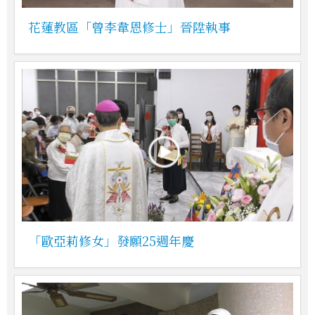
花蓮教區「曾李韋恩修士」晉陞執事
「歐亞莉修女」發願25週年慶