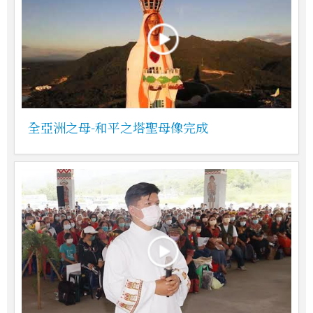
全亞洲之母-和平之塔聖母像完成