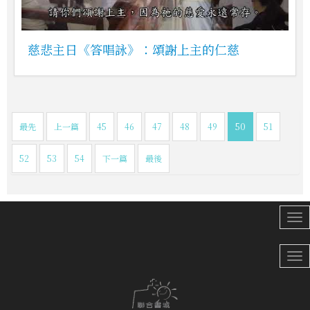
慈悲主日《答唱詠》：頌謝上主的仁慈
最先
上一篇
45
46
47
48
49
50
51
52
53
54
下一篇
最後