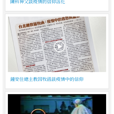
陳科神父談疫情的信仰活化
鍾安住總主教因牧函談疫情中的信仰