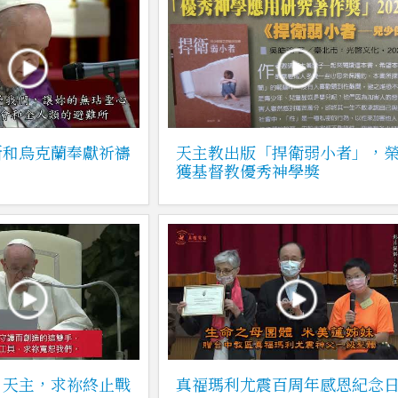
斯和烏克蘭奉獻祈禱
天主教出版「捍衛弱小者」，
獲基督教優秀神學獎
：天主，求祢終止戰
真福瑪利尤震百周年感恩紀念