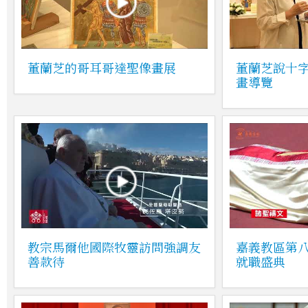
董蘭芝的哥耳哥達聖像畫展
董蘭芝說十
畫導覽
教宗馬爾他國際牧靈訪問強調友
嘉義教區第
善款待
就職盛典