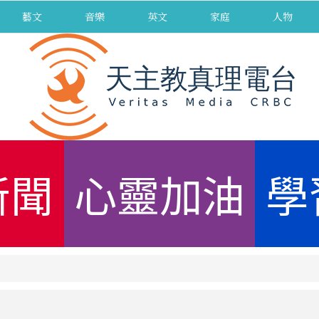
藝文
音樂
英文
家庭
人物
新聞
心靈加油
學