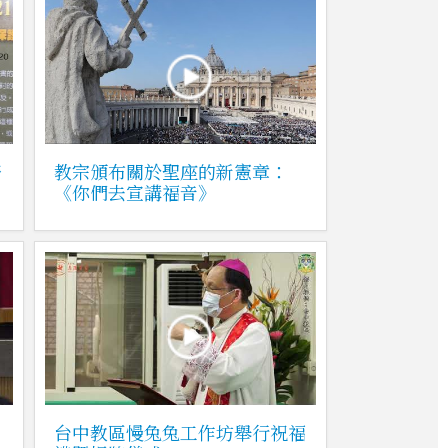
榮
教宗頒布關於聖座的新憲章：
《你們去宣講福音》
日
台中教區慢兔兔工作坊舉行祝福