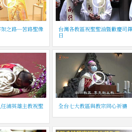
字架之路─苦路聖像
台灣各教區祝聖聖油暨歡慶司
日
八任浦英雄主教祝聖
全台七大教區與教宗同心祈禱