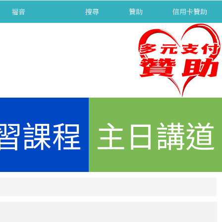
福音
separator
搜尋
贊助
信用卡贊助
習課程
主日講道