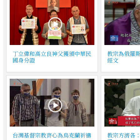
丁立偉和高立良神父獲頒中華民
教宗為俄羅
國身分證
經文
台灣基督宗教齊心為烏克蘭祈禱
教宗方濟各