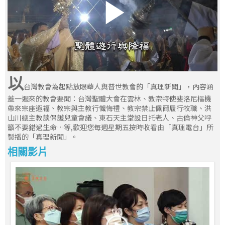
以
台灣教會為起點放眼華人與普世教會的「真理新聞」，內容涵
蓋一週來的教會要聞：台灣聖體大會在雲林、教宗特使斐洛尼樞機
帶來宗座遐福、教宗與主教行懺悔禮、教宗禁止佩爾履行牧職、洪
山川總主教談保護兒童會議、東石天主堂設日托老人、古倫神父呼
籲不要錯過生命…等,歡迎您每週星期五按時收看由「真理電台」所
製播的「真理新聞」。
相關影片