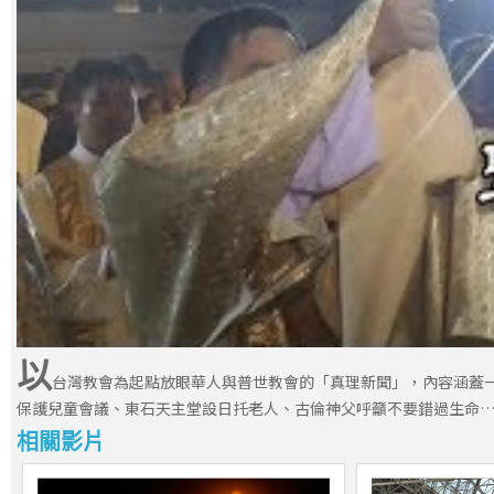
以
台灣教會為起點放眼華人與普世教會的「真理新聞」，內容涵蓋
保護兒童會議、東石天主堂設日托老人、古倫神父呼籲不要錯過生命…
相關影片