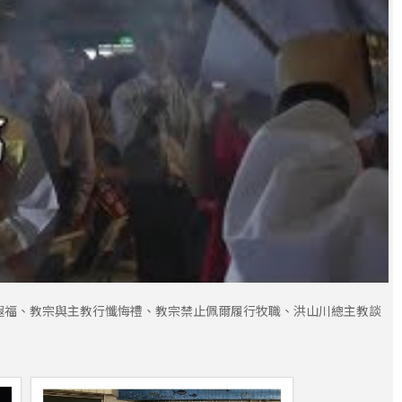
遐福、教宗與主教行懺悔禮、教宗禁止佩爾履行牧職、洪山川總主教談