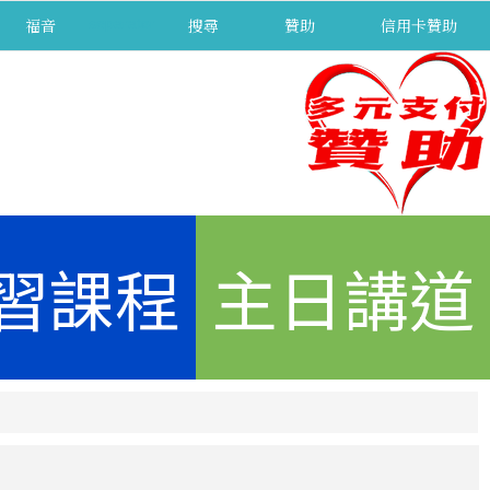
福音
separator
搜尋
贊助
信用卡贊助
習課程
主日講道