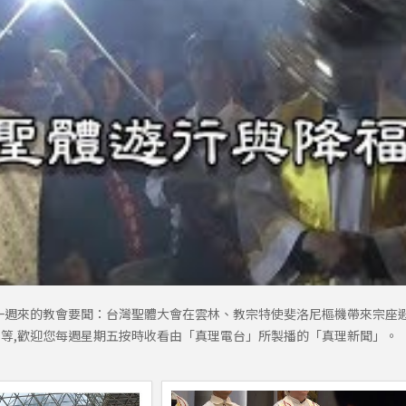
一週來的教會要聞：台灣聖體大會在雲林、教宗特使斐洛尼樞機帶來宗座
等,歡迎您每週星期五按時收看由「真理電台」所製播的「真理新聞」。