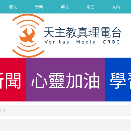
藝文
音樂
英文
家庭
人物
新聞
心靈加油
學
19