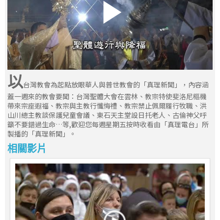
以
台灣教會為起點放眼華人與普世教會的「真理新聞」，內容涵
蓋一週來的教會要聞：台灣聖體大會在雲林、教宗特使斐洛尼樞機
帶來宗座遐福、教宗與主教行懺悔禮、教宗禁止佩爾履行牧職、洪
山川總主教談保護兒童會議、東石天主堂設日托老人、古倫神父呼
籲不要錯過生命…等,歡迎您每週星期五按時收看由「真理電台」所
製播的「真理新聞」。
相關影片