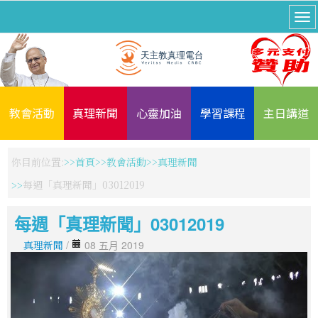
教會活動
真理新聞
心靈加油
學習課程
主日講道
你目前位置:
首頁
教會活動
真理新聞
每週「真理新聞」03012019
每週「真理新聞」03012019
真理新聞
/
08 五月 2019