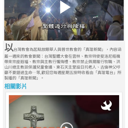
以
台灣教會為起點放眼華人與普世教會的「真理新聞」，內容涵
蓋一週來的教會要聞：台灣聖體大會在雲林、教宗特使斐洛尼樞機
帶來宗座遐福、教宗與主教行懺悔禮、教宗禁止佩爾履行牧職、洪
山川總主教談保護兒童會議、東石天主堂設日托老人、古倫神父呼
籲不要錯過生命…等,歡迎您每週星期五按時收看由「真理電台」所
製播的「真理新聞」。
相關影片