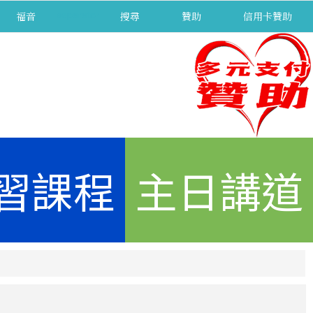
福音
separator
搜尋
贊助
信用卡贊助
習課程
主日講道