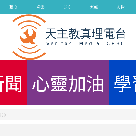
藝文
音樂
英文
家庭
人物
新聞
心靈加油
學
20