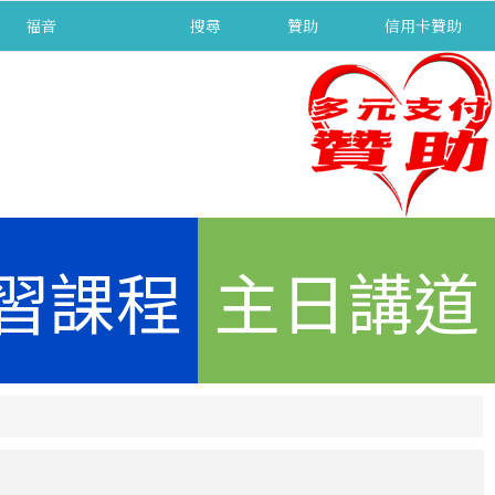
福音
separator
搜尋
贊助
信用卡贊助
習課程
主日講道