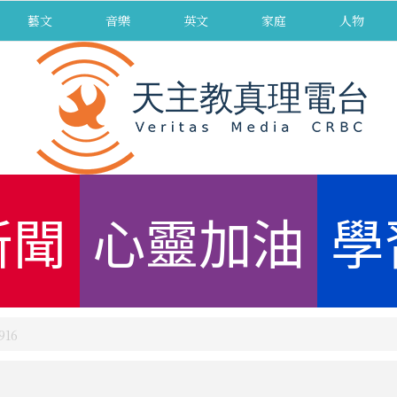
藝文
音樂
英文
家庭
人物
新聞
心靈加油
學
16