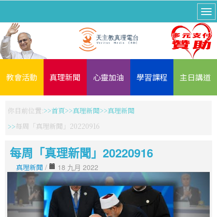
教會活動
真理新聞
心靈加油
學習課程
主日講道
你目前位置:
首頁
真理新聞
真理新聞
每周「真理新聞」20220916
每周「真理新聞」20220916
真理新聞
/
18 九月 2022