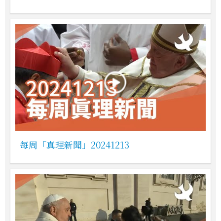
每周「真理新聞」20241213