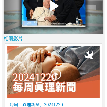
相關影片
每周「真理新聞」20241220