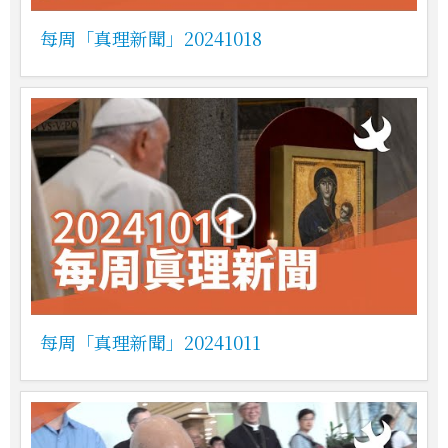
每周「真理新聞」20241018
每周「真理新聞」20241011