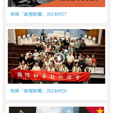
每周「真理新聞」20240927
每周「真理新聞」20240920