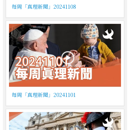
每周「真理新聞」20241108
每周「真理新聞」20241101