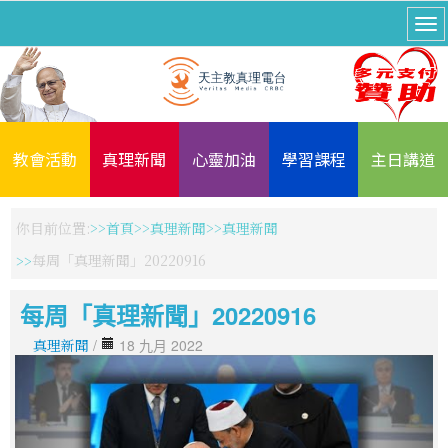
教會活動
真理新聞
心靈加油
學習課程
主日講道
你目前位置:
首頁
真理新聞
真理新聞
每周「真理新聞」20220916
每周「真理新聞」20220916
真理新聞
/
18 九月 2022