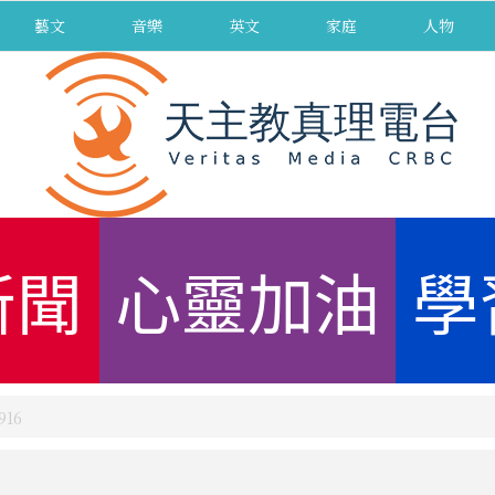
藝文
音樂
英文
家庭
人物
新聞
心靈加油
學
16