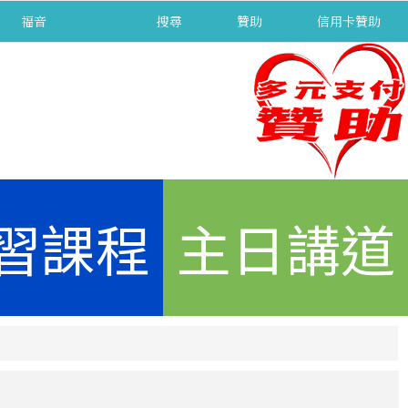
福音
separator
搜尋
贊助
信用卡贊助
習課程
主日講道