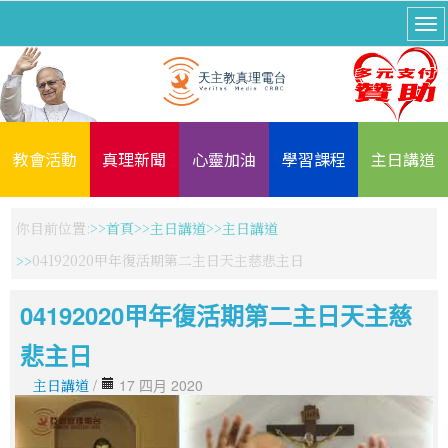
教會活動
真理新聞
心靈加油
學習課程
主日講道
你目前位置:
首頁
主日講道
主日講道
04192020甲年復活期第二主日天主慈悲主日
04192020甲年復活期第二主日天主慈
悲主日
主日講道
/
17 四月 2020