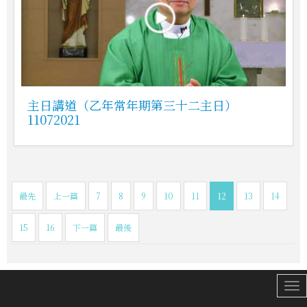
主日講道（乙年常年期第三十二主日）
11072021
最先
上一篇
7
8
9
10
11
12
13
14
15
16
下一篇
最後