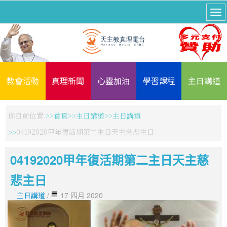
教會活動
真理新聞
心靈加油
學習課程
主日講道
你目前位置:
首頁
主日講道
主日講道
04192020甲年復活期第二主日天主慈悲主日
04192020甲年復活期第二主日天主慈
悲主日
主日講道
/
17 四月 2020