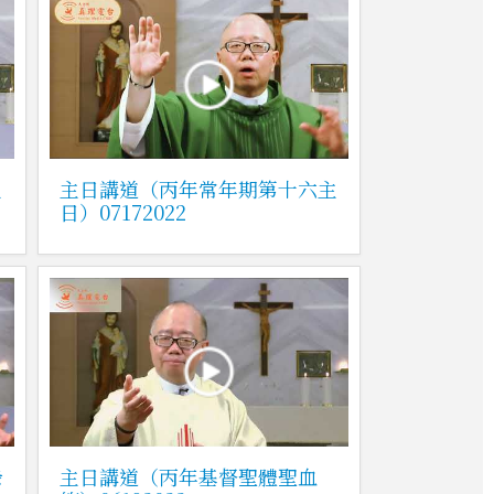
主
主日講道（丙年常年期第十六主
日）07172022
祿
主日講道（丙年基督聖體聖血