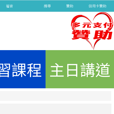
福音
separator
搜尋
贊助
信用卡贊助
習課程
主日講道