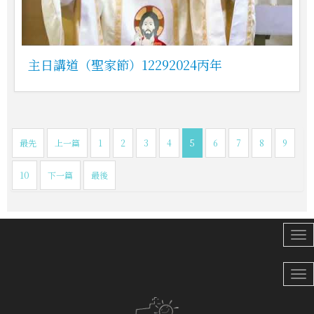
主日講道（聖家節）12292024丙年
最先
上一篇
1
2
3
4
5
6
7
8
9
10
下一篇
最後