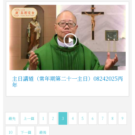
主日講道（常年期第二十一主日）08242025丙
年
最先
上一篇
1
2
3
4
5
6
7
8
9
10
下一篇
最後