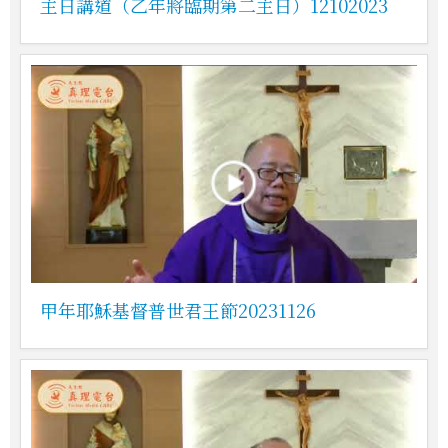
主日講道（乙年將臨期第二主日）12102023
甲年耶穌基督普世君王節20231126