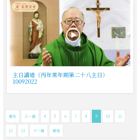
主日講道（丙年常年期第二十八主日）
10092022
最先
上一篇
4
5
6
7
8
9
10
11
12
13
下一篇
最後