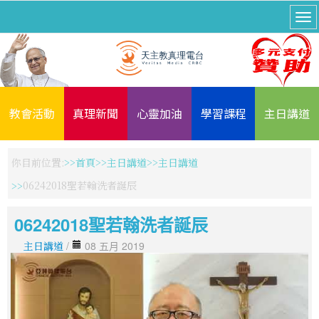
教會活動
真理新聞
心靈加油
學習課程
主日講道
你目前位置:
首頁
主日講道
主日講道
06242018聖若翰洗者誕辰
06242018聖若翰洗者誕辰
主日講道
/
08 五月 2019