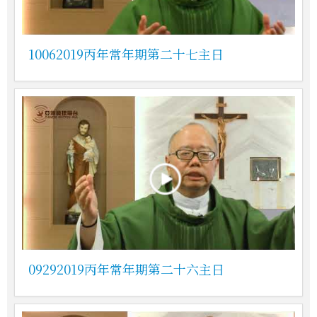
10062019丙年常年期第二十七主日
09292019丙年常年期第二十六主日