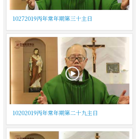
10272019丙年常年期第三十主日
10202019丙年常年期第二十九主日