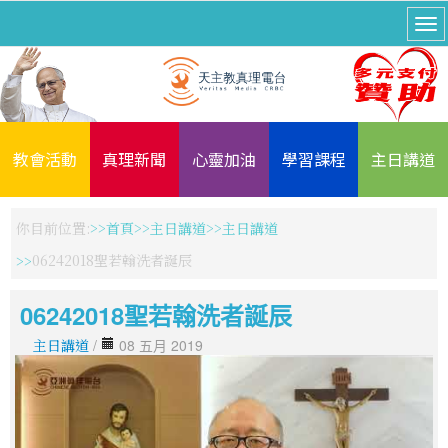
教會活動
真理新聞
心靈加油
學習課程
主日講道
你目前位置:
首頁
主日講道
主日講道
06242018聖若翰洗者誕辰
06242018聖若翰洗者誕辰
主日講道
/
08 五月 2019