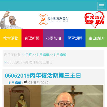
教會活動
真理新聞
心靈加油
學習課程
主日講道
你目前位置:
首頁
主日講道
主日講道
05052019丙年復活期第三主日
05052019丙年復活期第三主日
主日講道
/
08 五月 2019