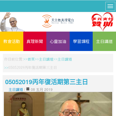
教會活動
真理新聞
心靈加油
學習課程
主日講道
你目前位置:
首頁
主日講道
主日講道
05052019丙年復活期第三主日
05052019丙年復活期第三主日
主日講道
/
08 五月 2019