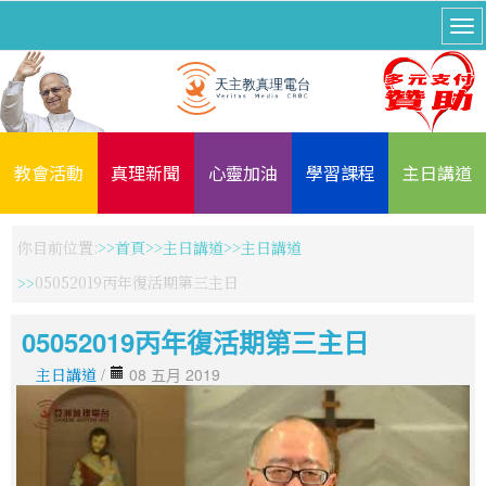
教會活動
真理新聞
心靈加油
學習課程
主日講道
你目前位置:
首頁
主日講道
主日講道
05052019丙年復活期第三主日
05052019丙年復活期第三主日
主日講道
/
08 五月 2019