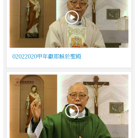
02022020甲年獻耶穌於聖殿