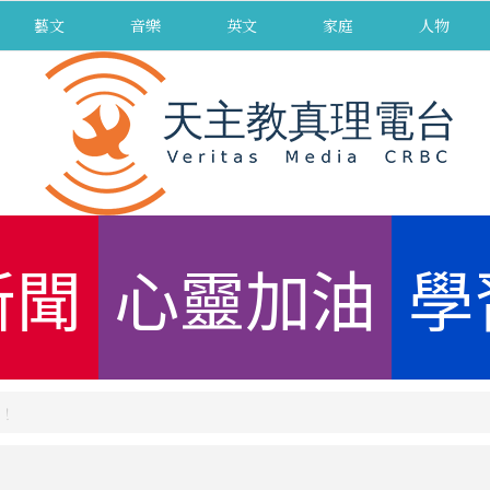
藝文
音樂
英文
家庭
人物
新聞
心靈加油
學
！