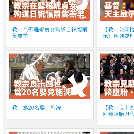
教宗在聖雅妮貞女殉道日祝福兩
【教宗公開
隻羔羊
示》系列要
教宗為20名嬰兒施洗
【教宗良十
回應墮胎與