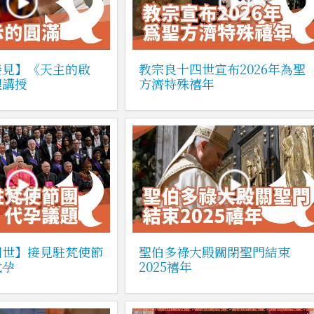
接見】《天主的啟
教宗良十四世宣布2026年為聖
理講授
方濟特殊禧年
四世】接見駐梵使節
聖伯多祿大殿關閉聖門結束
代孕
2025禧年