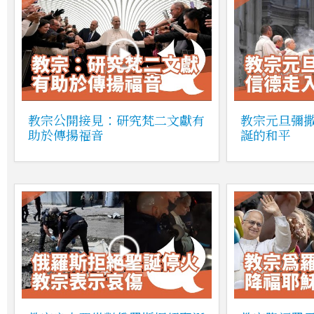
教宗公開接見：研究梵二文獻有
教宗元旦彌
助於傳揚福音
誕的和平