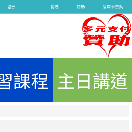
福音
separator
搜尋
贊助
信用卡贊助
習課程
主日講道