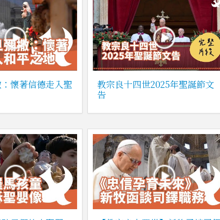
撒：懷著信德走入聖
教宗良十四世2025年聖誕節文
告