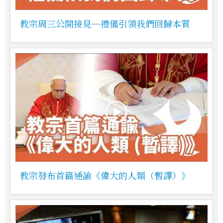
教宗周三公開接見─禮儀引領我們回歸本質
教宗發布首篇通諭《偉大的人類（暫譯）》