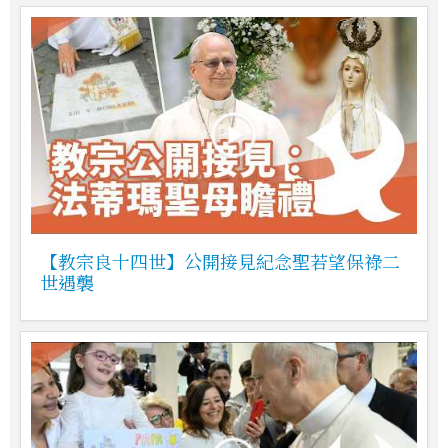
【教宗良十四世】公開接見紀念聖若望保祿二
世遇襲