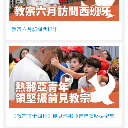
教宗六月訪問西班牙
【教宗良十四世】接見熱那亞青年談堅振聖事