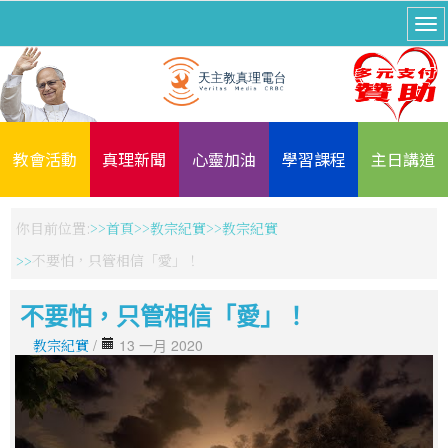
教會活動
真理新聞
心靈加油
學習課程
主日講道
你目前位置:
首頁
教宗紀實
教宗紀實
不要怕，只管相信「愛」！
不要怕，只管相信「愛」！
教宗紀實
/
13 一月 2020