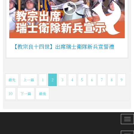
【教宗良十四世】出席瑞士衛隊新兵宣誓禮
最先
上一篇
1
2
3
4
5
6
7
8
9
10
下一篇
最後