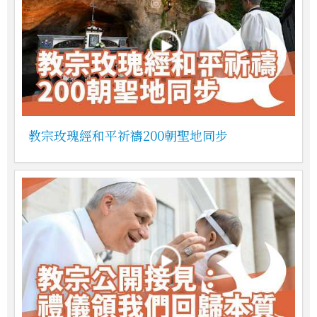
教宗玫瑰經和平祈禱200朝聖地同步