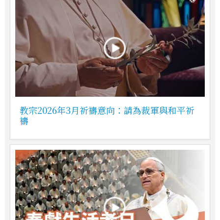
教宗2026年3月祈禱意向：請為裁軍與和平祈
禱