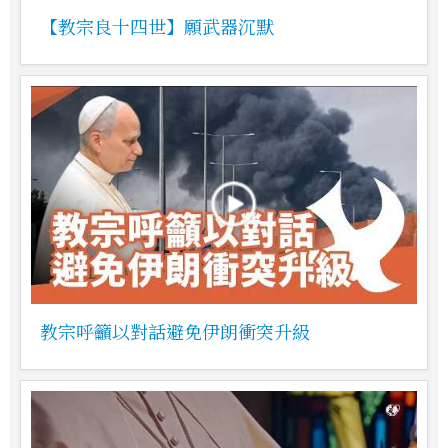
【教宗良十四世】願武器沉默
教宗呼籲以對話避免伊朗衝突升級