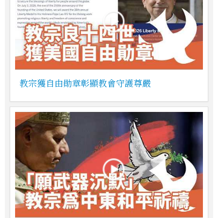
教宗獲自由勛章彰顯教會守護尊嚴