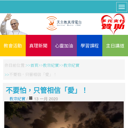
教會活動
真理新聞
心靈加油
學習課程
主日講道
你目前位置:
首頁
教宗紀實
教宗紀實
不要怕，只管相信「愛」！
不要怕，只管相信「愛」！
教宗紀實
/
13 一月 2020