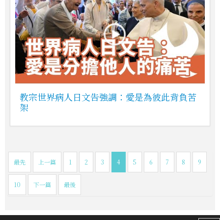
教宗世界病人日文告強調：愛是為彼此背負苦
架
最先
上一篇
1
2
3
4
5
6
7
8
9
10
下一篇
最後