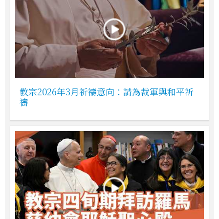
教宗2026年3月祈禱意向：請為裁軍與和平祈
禱