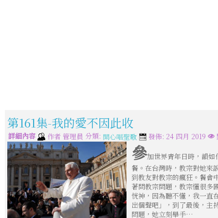
第161集-我的愛不因此收
詳細內容
分類:
作者
管理員
發佈: 24 四月 2019
開心唱聖歌
參
加世界青年日時，韻如
餐。在台灣時，教宗對她來
到教友對教宗的瘋狂。餐會
著問教宗問題，教宗懂很多
恍神，因為聽不懂，我一直
出個聲吧」，到了最後，主
問題，她立刻舉手…