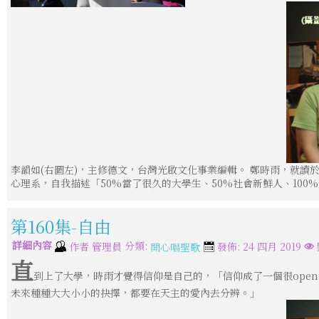
李韻如(右圖左)，主修德文，台灣光啟文化事業編輯。 鄭時雨，就讀
心理系，自我描述「50%當了很久的大學生、50%社會新鮮人、100
第160集-自由
詳細內容
分類:
作者
管理員
發佈: 24 四月 2019
開心唱聖歌
直
到上了大學，時雨才覺得信仰是自己的，「信仰成了一個很ope
未來種種大大小小的抉擇，都要在天主的愛內去分辨。」