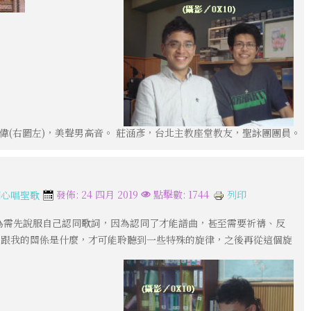
偉(右圖左)，美聲男高音。 莊涵彥，台北主教座堂教友，聖詠團團員。
列印
發佈: 24 四月 2019
點擊數: 1744
開心唱聖歌
為需先說服自己認同歌詞，因為認同了才能譜曲，甚至需要祈禱、反
詞跟我的關係是什麼，才可能聆聽到一些特殊的旋律，之後再從這個旋