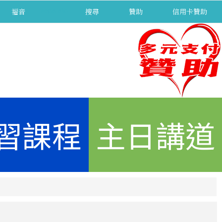
福音
separator
搜尋
贊助
信用卡贊助
習課程
主日講道