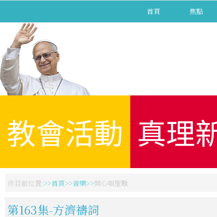
首頁
焦點
教會活動
真理
你目前位置:
首頁
音樂
開心唱聖歌
第163集-方濟禱詞