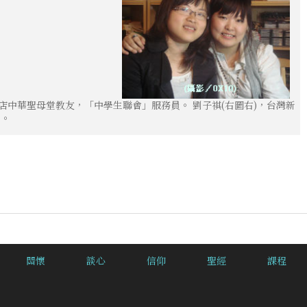
店中華聖母堂教友，「中學生聯會」服務員。 劉子祺(右圖右)，台灣新
員。
關懷
談心
信仰
聖經
課程