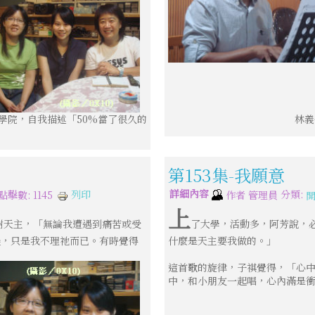
醫學院，自我描述「50%當了很久的
林義
第153集-我願意
詳細內容
分類:
列印
點擊數: 1145
作者
管理員
上
謝天主，「無論我遭遇到痛苦或受
了大學，活動多，阿芳說，
邊，只是我不理祂而已。有時覺得
什麼是天主要我做的。」
這首歌的旋律，子祺覺得，「心
中，和小朋友一起唱，心內滿是