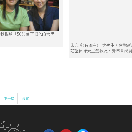
自我描述「50%當了很久的大學
朱永芳(右圖左)，大學生，台灣新
莊聖保祿天主堂教友，青年會成
下一篇
最後