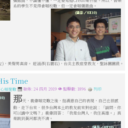
彌撒曲，不論懂不懂，一定要知道Credo是什麼。所以，音樂
系的學生不見得會唱校歌，但一定會唱彌撒曲。
左)，美聲男高音。 莊涵彥(右圖右)，台北主教座堂教友，聖詠團團員。
is Time
列印
發佈: 24 四月 2019
點擊數: 1896
開心唱聖歌
那
天，義偉唱完歌之後，挺滿意自己的表現，自己也很感
動，走下台來，很多台灣本土的教友前來對他說：「請問，你
可以講中文嗎？」義偉回答：「我是台灣人，我住高雄。」真
是跳到黃河都洗不清。