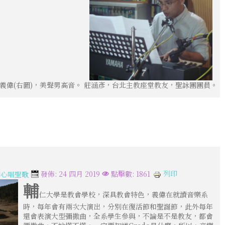
義偉(右圖)，美聲男高音。 莊涵彥，台北主教座堂教友，聖詠團團員。
列印
發佈: 24 四月 2019
點擊數: 1861
開心唱聖歌
輔
仁大學是教會學校，深具教會特色，義偉在就讀音樂系
時，每年會有兩次大演出，分別在復活節和聖誕節，此外每年
還會表演大型彌撒曲，全系學生參與，不論是不是教友，都會