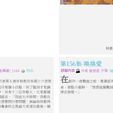
林義
第156集-喚換愛
詳細內容
分類:
列印
點擊數: 1344
作者
管理員
在
代表華人青年和教宗本篤十六世聚
創作一首歌曲之前，義偉認
說只是個小白點，到了歐洲才見識
省、做點小避靜，「想想這個歌
中，共有十二位年輕人，大家都搶
律去發展。」
國語言，「因此大半時間，我都在
在想要問什麼問題，無論如何都得
持餐會的主教請大家提出最後一個