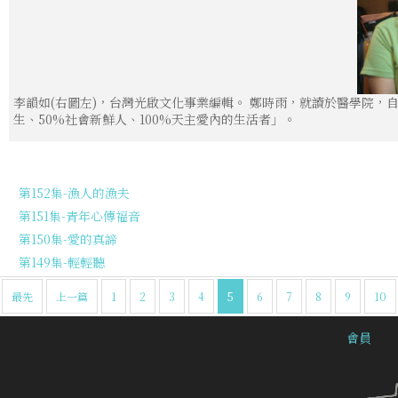
李韻如(右圖左)，台灣光啟文化事業編輯。 鄭時雨，就讀於醫學院，
生、50%社會新鮮人、100%天主愛內的生活者」。
第152集-漁人的漁夫
第151集-青年心傳福音
第150集-愛的真諦
第149集-輕輕聽
最先
上一篇
1
2
3
4
5
6
7
8
9
10
會員