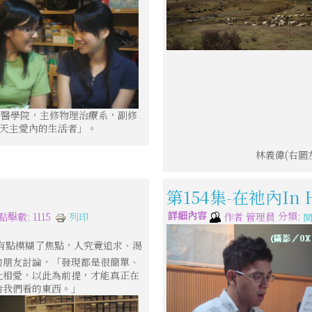
於醫學院，主修物理治療系，副修
%天主愛內的生活者」。
林義偉(右圖
第154集-在祂內In H
詳細內容
分類:
列印
點擊數: 1115
作者
管理員
有點模糊了焦點，人究竟追求、渴
的朋友討論，「發現都是很簡單、
此相愛，以此為前提，才能真正在
給我們看的東西。」