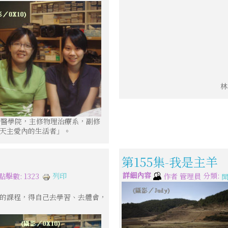
林
於醫學院，主修物理治療系，副修
%天主愛內的生活者」。
第155集-我是主羊
詳細內容
分類:
列印
點擊數: 1323
作者
管理員
n的課程，得自己去學習、去體會，