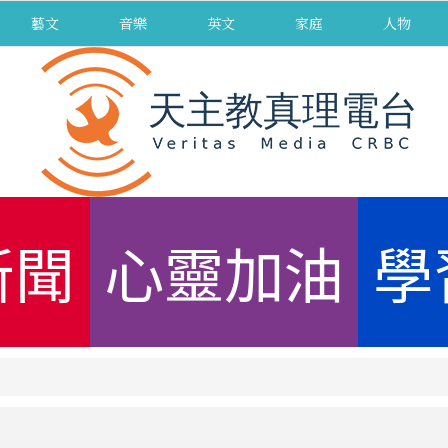
藝文
音樂
英文
家庭
人物
新聞
心靈加油
學