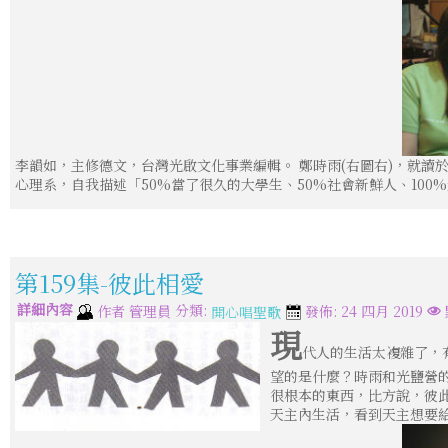
李韻如，主修德文，台灣光啟文化事業編輯。 鄭時雨(右圖右)，就讀
心理系，自我描述「50%當了很久的大學生、50%社會新鮮人、100
第159集-彼此相愛
詳細內容
分類:
作者
管理員
發佈: 24 四月 2019
開心唱聖歌
現
代人的生活太複雜了，
望的是什麼？時雨和光鹽營
很根本的東西，比方說，彼
天主內生活，看到天主想要