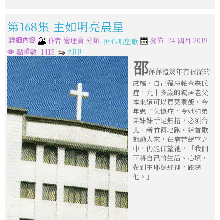
第168集-主如明亮晨星
詳細內容
分類:
作者
管理員
發佈: 24 四月 2019
開心唱聖歌
列印
點擊數: 1415
邵
萍萍這幾年有很深的
感觸，自己罹患帕金森氏
症，九十多歲的獨居老父
本來還可以買菜煮飯，今
年患了失憶症，令她和弟
弟妹妹手足無措，必須台
北、新竹兩地跑。這首歌
鼓勵大家，在痛苦絕望之
中，仍能仰望祂，「我們
可將自己的生活、心境，
帶到主耶穌那裡，跟隨
他。」