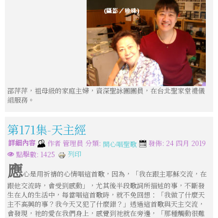
邵萍萍，祖母級的家庭主婦，資深聖詠團團員，在台北聖家堂禮儀
組服務。
第171集-天主經
詳細內容
分類:
作者
管理員
發佈: 24 四月 2019
開心唱聖歌
列印
點擊數: 1425
應
心是用祈禱的心情唱這首歌，因為，「我在跟主耶穌交流，在
跟他交流時，會受到感動」，尤其後半段歌詞所描述的事，不斷發
生在人的生活中，每當唱這首歌時，就不免回想：「我做了什麼天
主不高興的事？我今天又犯了什麼錯？」透過這首歌與天主交流，
會發現，祂的愛在我們身上，感覺到祂就在旁邊，「那種觸動很難