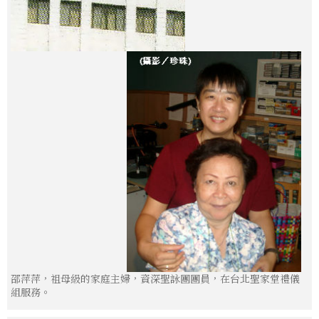
邵萍萍，祖母級的家庭主婦，資深聖詠團團員，在台北聖家堂禮儀
組服務。