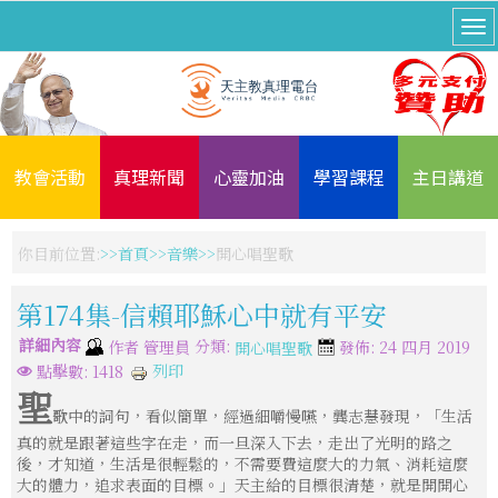
教會活動
真理新聞
心靈加油
學習課程
主日講道
你目前位置:
首頁
音樂
開心唱聖歌
第174集-信賴耶穌心中就有平安
詳細內容
分類:
作者
管理員
發佈: 24 四月 2019
開心唱聖歌
列印
點擊數: 1418
聖
歌中的詞句，看似簡單，經過細嚼慢嚥，龔志慧發現，「生活
真的就是跟著這些字在走，而一旦深入下去，走出了光明的路之
後，才知道，生活是很輕鬆的，不需要費這麼大的力氣、消耗這麼
大的體力，追求表面的目標。」天主給的目標很清楚，就是開開心