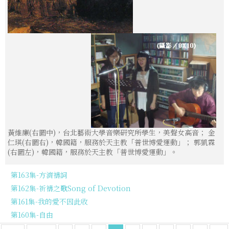
黃維廉(右圖中)，台北藝術大學音樂研究所學生，美聲女高音； 金
仁瑛(右圖右)，韓國籍，服務於天主教「普世博愛運動」； 郭凱霖
(右圖左)，韓國籍，服務於天主教「普世博愛運動」。
第163集-方濟禱詞
第162集-祈禱之歌Song of Devotion
第161集-我的愛不因此收
第160集-自由