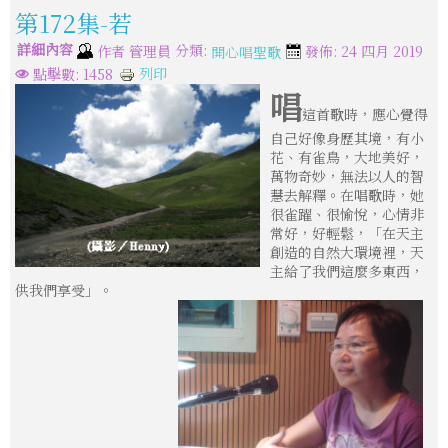
第172集-若
詳細內容
分類:
作者
管理員
發佈: 24 四月 2019
開心唱聖歌
列印
點擊數: 1458
唱
這首歌時，應心覺得
自己好像身歷其境，有小
花、有雀鳥，大地美好，
萬物奇妙，無法以人的智
慧去解釋。在唱歌時，她
很雀躍、很愉悅，心情非
常好，好輕鬆，「在天主
創造的自然大環境裡，天
主給了我們這麼多東西，
供我們享受」。