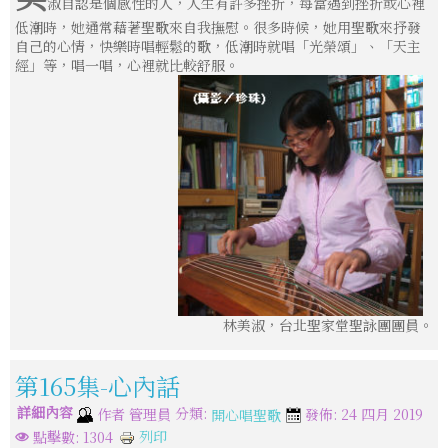
淑自認是個感性的人，人生有許多挫折，每當遇到挫折或心裡
低潮時，她通常藉著聖歌來自我撫慰。很多時候，她用聖歌來抒發
自己的心情，快樂時唱輕鬆的歌，低潮時就唱「光榮頌」、「天主
經」等，唱一唱，心裡就比較舒服。
林美淑，台北聖家堂聖詠團團員。
第165集-心內話
詳細內容
分類:
作者
管理員
發佈: 24 四月 2019
開心唱聖歌
列印
點擊數: 1304