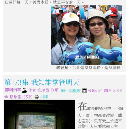
心過好每一天，善盡本份，就是平安的一天。
龔志慧，台北聖家堂總務、聖詠團員。
第173集-我知誰掌管明天
詳細內容
分類:
作者
管理員
發佈: 24 四月 2019
開心唱聖歌
列印
點擊數: 1530
在
成長的過程中，不論
人、事、物都會改變，龔
志慧說，只有天主永遠不
改變，人只要依賴天主，