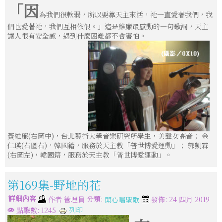
「因
為我們很軟弱，所以要靠天主來活，祂一直愛著我們，我
們也愛著祂，我們互相依偎。」這是維廉最感動的一句歌詞，天主
讓人很有安全感，遇到什麼困難都不會害怕。
黃維廉(右圖中)，台北藝術大學音樂研究所學生，美聲女高音； 金
仁瑛(右圖右)，韓國籍，服務於天主教「普世博愛運動」； 郭凱霖
(右圖左)，韓國籍，服務於天主教「普世博愛運動」。
第169集-野地的花
詳細內容
分類:
作者
管理員
發佈: 24 四月 2019
開心唱聖歌
列印
點擊數: 1245