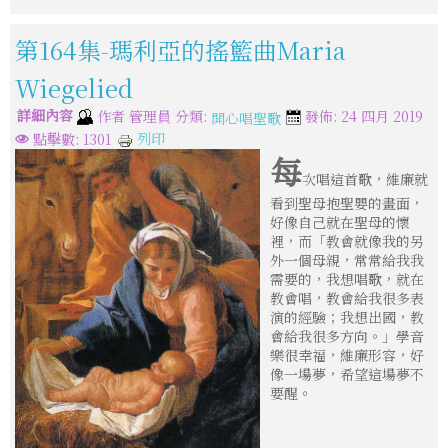
第164集-瑪利亞的搖籃曲Maria
Wiegelied
詳細內容
分類:
作者
管理員
發佈: 24 四月 2019
開心唱聖歌
列印
點擊數: 1301
每
次唱這首歌，維廉就
看到聖母抱聖嬰的畫面，
好像自己就在聖母的懷
裡，而「教會就像我的另
外一個母親，常常給我我
需要的，我想唱歌，就在
教會唱，教會給我很多表
演的經驗；我想出國，教
會給我很多方向。」學音
樂很幸福，維廉形容，好
像一場夢，希望這場夢不
要醒。