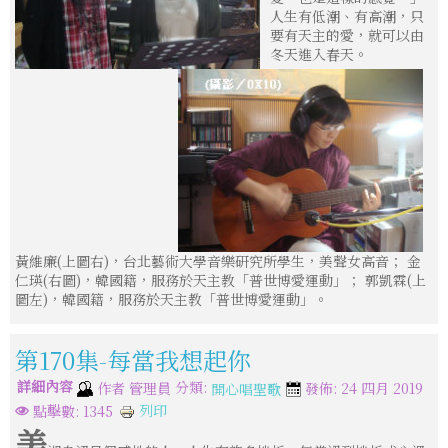
人生有低潮、有高潮，只
要有天主的愛，就可以由
冬天進入春天。
黃維廉(上圖右)，台北藝術大學音樂研究所學生，美聲女高音； 金
仁瑛(右圖)，韓國籍，服務於天主教「普世博愛運動」； 郭凱霖(上
圖左)，韓國籍，服務於天主教「普世博愛運動」。
第170集-每當我想起你
詳細內容
分類:
作者
管理員
發佈: 24 四月 2019
開心唱聖歌
列印
點擊數: 1345
美