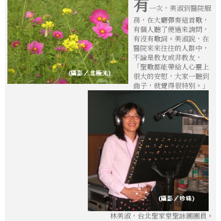
有
一次，美淑到醫院服
務，在大廳彈奏這首歌，
有個人聽了便過來詢問，
有沒有歌詞。美淑說，在
醫院來來往往的人群中，
不論是教友或非教友，
「聖歌都能帶給人心靈上
很大的安慰，大家一聽到
曲子，就覺得很特別。」
林美淑，台北聖家堂聖詠團團員。