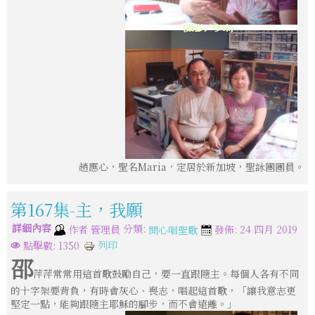
趙應心，聖名Maria，定居於新加坡，聖詠團團員。
第167集-主，我願
詳細內容
分類:
作者
管理員
發佈: 24 四月 2019
開心唱聖歌
列印
點擊數: 1350
邵
萍萍常常用這首歌鼓勵自己，要一直跟隨主。每個人各有不同
的十字架要背負，有時會灰心、喪志，唱起這首歌，「讓我意志更
堅定一點，能夠跟隨主耶穌的腳步，而不會遠離。」