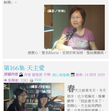
解釋」。
趙應心，聖名Maria，定居於新加坡，聖詠團團員。
第166集-天主愛
詳細內容
分類:
作者
管理員
發佈: 24 四月 2019
開心唱聖歌
列印
點擊數: 1282
春
天之前是冬天，冬天
很冷，也少見陽光，維廉
覺得，「因此春天來了，
很開心，天主給我們的
愛，也是這樣的感覺。」