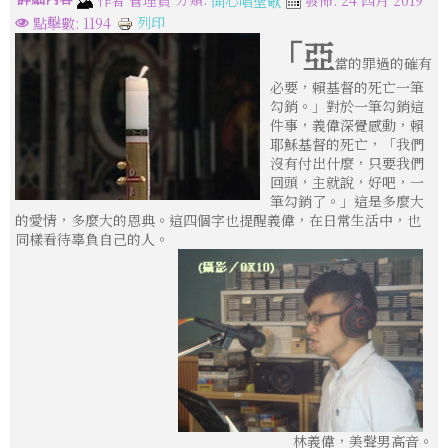
作者
管理員
發佈: 24 四月 2019
開心唱聖歌
列印
點擊數: 1194
「亞
當的罪過的確有
必要，賴基督的死亡一筆
勾銷。」對於一筆勾銷這
件事，義偉深覺感動，賴
耶穌基督的死亡，「我們
沒有付出什麼，只要我們
回頭，主就說，好吧，一
筆勾銷了。」這是多麼大
的愛情，多麼大的恩典。這四個字也提醒義偉，在日常生活中，也
同樣看待辜負自己的人。
林義偉，美聲男高音。