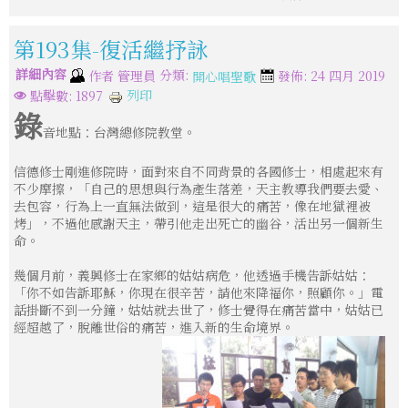
第193集-復活繼抒詠
詳細內容
分類:
作者
管理員
發佈: 24 四月 2019
開心唱聖歌
列印
點擊數: 1897
錄
音地點：台灣總修院教堂。
信德修士剛進修院時，面對來自不同背景的各國修士，相處起來有
不少摩擦，「自己的思想與行為產生落差，天主教導我們要去愛、
去包容，行為上一直無法做到，這是很大的痛苦，像在地獄裡被
烤」，不過他感謝天主，帶引他走出死亡的幽谷，活出另一個新生
命。
幾個月前，義興修士在家鄉的姑姑病危，他透過手機告訴姑姑：
「你不如告訴耶穌，你現在很辛苦，請他來降福你，照顧你。」電
話掛斷不到一分鐘，姑姑就去世了，修士覺得在痛苦當中，姑姑已
經超越了，脫離世俗的痛苦，進入新的生命境界。