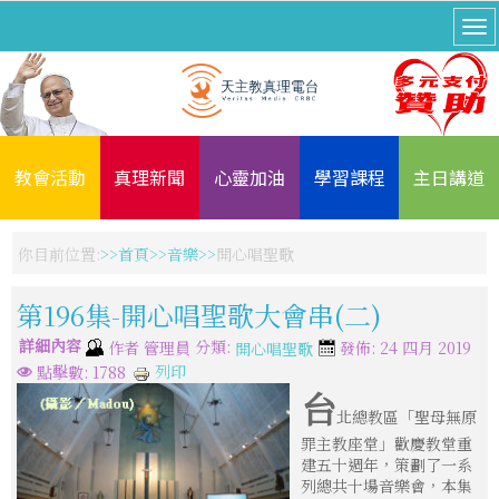
教會活動
真理新聞
心靈加油
學習課程
主日講道
你目前位置:
首頁
音樂
開心唱聖歌
第196集-開心唱聖歌大會串(二)
詳細內容
分類:
作者
管理員
發佈: 24 四月 2019
開心唱聖歌
列印
點擊數: 1788
台
北總教區「聖母無原
罪主教座堂」歡慶教堂重
建五十週年，策劃了一系
列總共十場音樂會，本集