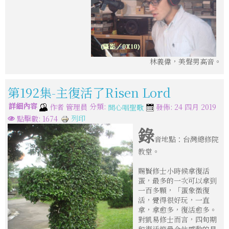
林義偉，美聲男高音。
第192集-主復活了Risen Lord
詳細內容
分類:
作者
管理員
發佈: 24 四月 2019
開心唱聖歌
列印
點擊數: 1674
錄
音地點：台灣總修院
教堂。
賜賢修士小時候拿復活
蛋，最多的一次可以拿到
一百多顆，「蛋象徵復
活，覺得很好玩，一直
拿，拿愈多，復活愈多。
對凱易修士而言，四旬期
和復活節最令他感動的是