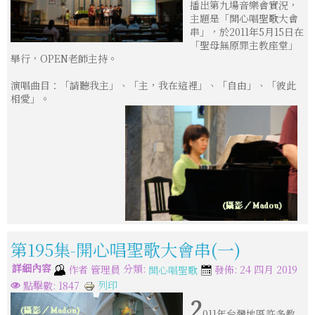
播出第九場音樂會實況，
主題是「開心唱聖歌大會
串」，於2011年5月15日在
「聖母無原罪主教座堂」
舉行，OPEN老師主持。
演唱曲目：「請聽我主」、「主，我在這裡」、「自由」、「彼此
相愛」。
第195集-開心唱聖歌大會串(一)
詳細內容
分類:
作者
管理員
發佈: 24 四月 2019
開心唱聖歌
列印
點擊數: 1847
2
011年台灣地區許多教