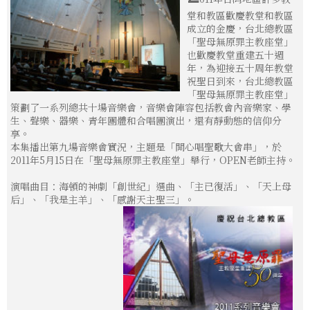
堂和教區歡慶教堂和教區
成立的金慶，台北總教區
「聖母無原罪主教座堂」
也歡慶教堂重建五十週
年，為迎接五十周年教堂
祝聖日到來，台北總教區
「聖母無原罪主教座堂」
策劃了一系列總共十場音樂會，音樂會陣容包括教會內音樂家、學
生、聲樂、器樂、青年團體和合唱團演出，還有靜動態的信仰分
享。
本集播出第九場音樂會實況，主題是「開心唱聖歌大會串」，於
2011年5月15日在「聖母無原罪主教座堂」舉行，OPEN老師主持。
演唱曲目：海頓的神劇「創世紀」選曲、「主已復活」、「天上母
后」、「我是主羊」、「感謝天主聖三」。