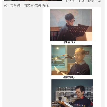
比拉多、士兵、群眾、婦
女、司祭員─周文安唱(男高音)