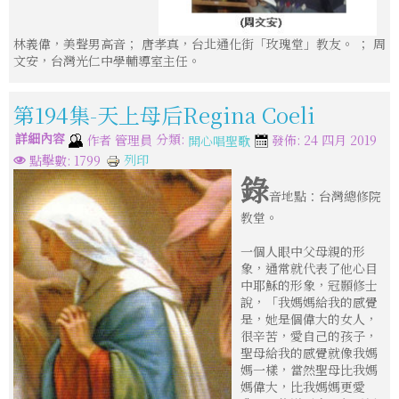
林義偉，美聲男高音； 唐孝真，台北通化街「玫瑰堂」教友。 ； 周
文安，台灣光仁中學輔導室主任。
第194集-天上母后Regina Coeli
詳細內容
分類:
作者
管理員
發佈: 24 四月 2019
開心唱聖歌
列印
點擊數: 1799
錄
音地點：台灣總修院
教堂。
一個人眼中父母親的形
象，通常就代表了他心目
中耶穌的形象，冠顥修士
說，「我媽媽給我的感覺
是，她是個偉大的女人，
很辛苦，愛自己的孩子，
聖母給我的感覺就像我媽
媽一樣，當然聖母比我媽
媽偉大，比我媽媽更愛