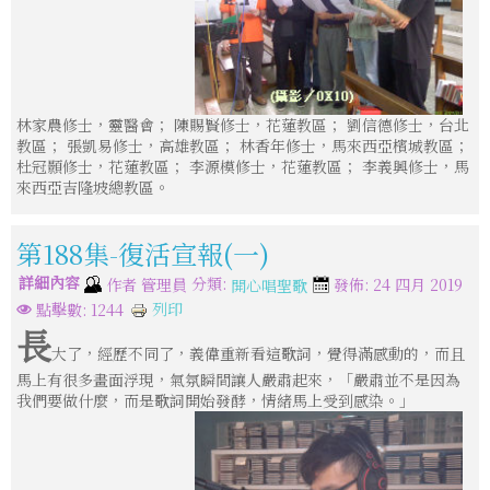
林家農修士，靈醫會； 陳賜賢修士，花蓮教區； 劉信德修士，台北
教區； 張凱易修士，高雄教區； 林香年修士，馬來西亞檳城教區；
杜冠顥修士，花蓮教區； 李源模修士，花蓮教區； 李義興修士，馬
來西亞吉隆坡總教區。
第188集-復活宣報(一)
詳細內容
分類:
作者
管理員
發佈: 24 四月 2019
開心唱聖歌
列印
點擊數: 1244
長
大了，經歷不同了，義偉重新看這歌詞，覺得滿感動的，而且
馬上有很多畫面浮現，氣氛瞬間讓人嚴肅起來，「嚴肅並不是因為
我們要做什麼，而是歌詞開始發酵，情緒馬上受到感染。」