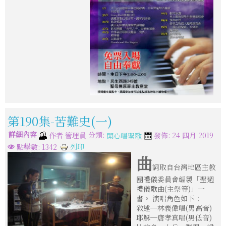
第190集-苦難史(一)
詳細內容
分類:
作者
管理員
發佈: 24 四月 2019
開心唱聖歌
列印
點擊數: 1342
曲
詞取自台灣地區主教
團禮儀委員會編製「聖週
禮儀歌曲(主祭等)」一
書。 演唱角色如下：
敘述─林義偉唱(男高音)
耶穌─唐孝真唱(男低音)