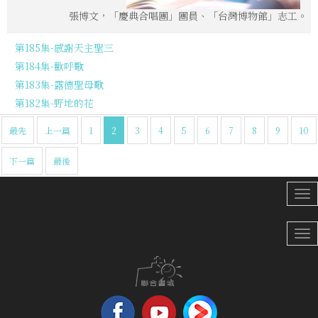
張博文，「慶典合唱團」團員、「台灣博物館」志工。
第185集-感謝天主聖三
第184集-歡呼歌
第183集-露德聖母歌
第182集-野地的花
最先
上一篇
1
2
3
4
5
6
7
8
9
10
下一篇
最後