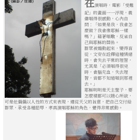
在
演唱時，電影「受難
記」的畫面一一浮現，義
偉唱得很感動，心內自
問：「如果是我，我會怎
麼做？我會像耶穌一樣
嗎？」藉著唱歌，反省自
己與耶穌的關係。
群眾被煽動起來，變得盲
從，文安在詮釋這種情緒
時，會失去平常的理智，
尤其是「必須唱得很兇
時，會腦充血，失去理
智，音都不知道唱到那裡
去。」
耶穌明明是天主聖子，要
怎麼樣都可以隨心所欲，
可是他偏偏以人性的方式來表現，遵從天父的旨意，把自己交付給
群眾，承受各種屈辱，孝真演唱耶穌的角色，覺得非常感動。