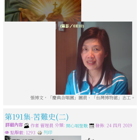
張博文，「慶典合唱團」團員、「台灣博物館」志工。
第191集-苦難史(二)
詳細內容
分類:
作者
管理員
發佈: 24 四月 2019
開心唱聖歌
列印
點擊數: 1293