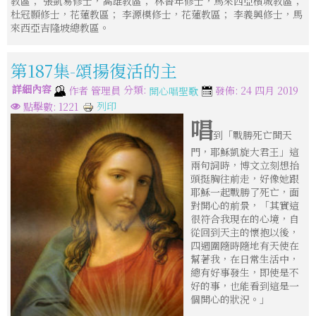
教區； 張凱易修士，高雄教區； 林香年修士，馬來西亞檳城教區；
杜冠顥修士，花蓮教區； 李源模修士，花蓮教區； 李義興修士，馬
來西亞吉隆坡總教區。
第187集-頌揚復活的主
詳細內容
分類:
作者
管理員
發佈: 24 四月 2019
開心唱聖歌
列印
點擊數: 1221
唱
到「戰勝死亡開天
門，耶穌凱旋大君王」這
兩句詞時，博文立刻想抬
頭挺胸往前走，好像她跟
耶穌一起戰勝了死亡，面
對開心的前景，「其實這
很符合我現在的心境，自
從回到天主的懷抱以後，
四週圍隨時隨地有天使在
幫著我，在日常生活中，
總有好事發生，即使是不
好的事，也能看到這是一
個開心的狀況。」