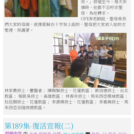
我。」修道至今，每天祈
禱時，他都不忘呼求聖
母，為他轉求。
OPEN老師說，聖母是我
們大家的母親，就像耶穌在十字架上說的，聖母把大家放入她的衣
氅裡，保護著。
林家農修士，靈醫會； 陳賜賢修士，花蓮教區； 劉信德修士，台北
教區； 張凱易修士，高雄教區； 林香年修士，馬來西亞檳城教區；
杜冠顥修士，花蓮教區； 李源模修士，花蓮教區； 李義興修士，馬
來西亞吉隆坡總教區。
第189集-復活宣報(二)
詳細內容
分類: