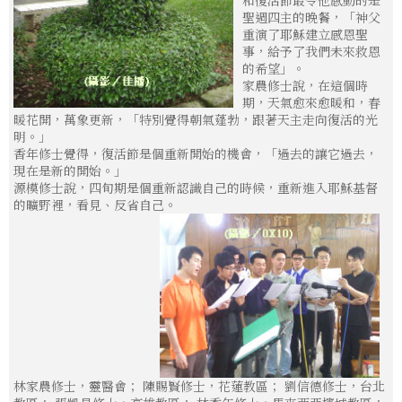
聖週四主的晚餐，「神父
重演了耶穌建立感恩聖
事，給予了我們未來救恩
的希望」。
家農修士說，在這個時
期，天氣愈來愈暖和，春
暖花開，萬象更新，「特別覺得朝氣蓬勃，跟著天主走向復活的光
明。」
香年修士覺得，復活節是個重新開始的機會，「過去的讓它過去，
現在是新的開始。」
源模修士說，四旬期是個重新認識自己的時候，重新進入耶穌基督
的曠野裡，看見、反省自己。
林家農修士，靈醫會； 陳賜賢修士，花蓮教區； 劉信德修士，台北