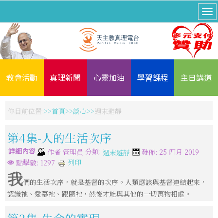
教會活動
真理新聞
心靈加油
學習課程
主日講道
你目前位置:
首頁
談心
週末避靜
第4集-人的生活次序
詳細內容
分類:
作者
管理員
發佈: 25 四月 2019
週末避靜
列印
點擊數: 1297
我
們的生活次序，就是基督的次序。人類應該與基督連結起來，
認識祂、愛慕祂、跟隨祂，然後才能與其他的一切萬物相處。