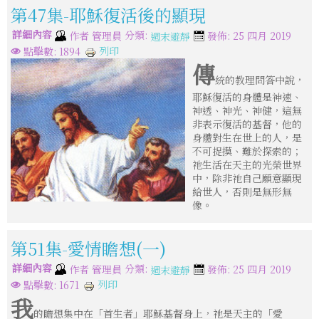
第47集-耶穌復活後的顯現
詳細內容
分類:
作者
管理員
發佈: 25 四月 2019
週末避靜
列印
點擊數: 1894
傳
統的教理問答中說，
耶穌復活的身體是神速、
神透、神光、神健，這無
非表示復活的基督，他的
身體對生在世上的人，是
不可捉摸、難於探索的；
祂生活在天主的光榮世界
中，除非祂自己願意顯現
給世人，否則是無形無
像。
第51集-愛情瞻想(一)
詳細內容
分類:
作者
管理員
發佈: 25 四月 2019
週末避靜
列印
點擊數: 1671
我
的瞻想集中在「首生者」耶穌基督身上，祂是天主的「愛