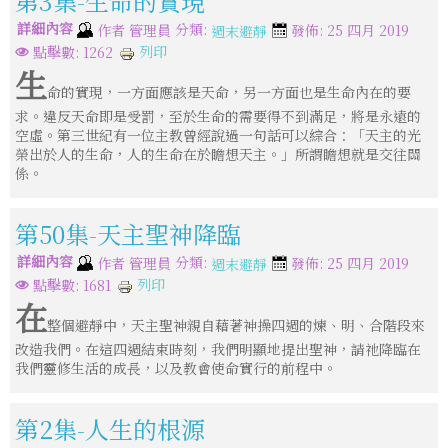
第3集-生命的實現
詳細內容
分類:
作者
管理員
發佈: 25 四月 2019
週末避靜
列印
點擊數: 1262
生
命的實現，一方面應該是天命，另一方面也是生命內在的要
求。違反天命即是受罰，至於生命的需要得不到滿足，將是永遠的
空虛。第三世紀有一位主教曾經說過一句話可以綜合：「天主的光
榮出於人的生命，人的生命在於瞻想天主。」所謂瞻想就是交往關
係。
第50集-天主聖神降臨
詳細內容
分類:
作者
管理員
發佈: 25 四月 2019
週末避靜
列印
點擊數: 1681
在
整個避靜中，天主聖神親自藉著神操四週的煉、明、合階段來
改造我們。在這四週結束時刻，我們明顯地提出聖神，請祂降臨在
我們靈修生活的成長，以及教會使命實行的前程中。
第2集-人生的根源