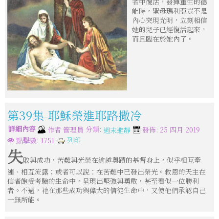
者中復活，發揮重生的德
能時，聖母瑪利亞豈不是
內心突現光明，立刻相信
她的兒子已經復活起來，
而且臨在於她內了。
第39集-耶穌榮進耶路撒冷
詳細內容
分類:
作者
管理員
發佈: 25 四月 2019
週末避靜
列印
點擊數: 1751
失
敗與成功，苦難與光榮在逾越奧蹟的基督身上，似乎相互牽
連、相互流露；或者可以說：在苦難中已發出榮光。救恩的天主在
信者飽受考驗的生命中，呈現出堅強與勇敢，甚至看似一位勝利
者。不過，祂在那些成功與偉大的信徒生命中，又使他們承認自己
一無所能。