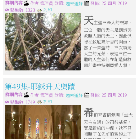
詳細內容
分類:
作者
管理員
發佈: 25 四月 2019
週末避靜
列印
點擊數: 1323
天
主聖三是人的根源，
三位一體的天主是創造與
救贖人類的天主，因此保
祿在致厄弗所書的開頭，
寫了一首聖詩，三次頌揚
天主的光榮，表達三位一
體的天主如何在創造與救
恩計畫中特別關愛人類。
第49集-耶穌升天奧蹟
詳細內容
分類:
作者
管理員
發佈: 25 四月 2019
週末避靜
列印
點擊數: 1749
希
伯來書信強調「坐天
天主右邊」的司祭基督，
實是新約的中保。祂不只
補贖了在先前的盟約之下