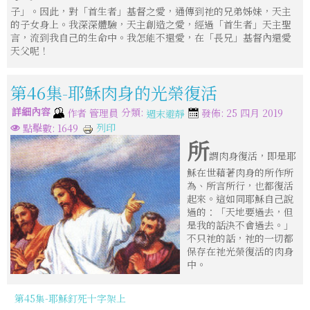
子」。因此，對「首生者」基督之愛，通傳到祂的兄弟姊妹，天主
的子女身上。我深深體驗，天主創造之愛，經過「首生者」天主聖
言，流到我自己的生命中。我怎能不還愛，在「長兄」基督內還愛
天父呢！
第46集-耶穌肉身的光榮復活
詳細內容
分類:
作者
管理員
發佈: 25 四月 2019
週末避靜
列印
點擊數: 1649
所
謂肉身復活，即是耶
穌在世藉著肉身的所作所
為、所言所行，也都復活
起來。這如同耶穌自己說
過的：「天地要過去，但
是我的話決不會過去。」
不只祂的話，祂的一切都
保存在祂光榮復活的肉身
中。
第45集-耶穌釘死十字架上