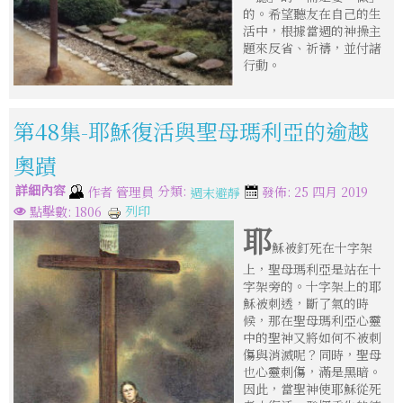
的。希望聽友在自己的生
活中，根據當週的神操主
題來反省、祈禱，並付諸
行動。
第48集-耶穌復活與聖母瑪利亞的逾越
奧蹟
詳細內容
分類:
作者
管理員
發佈: 25 四月 2019
週末避靜
列印
點擊數: 1806
耶
穌被釘死在十字架
上，聖母瑪利亞是站在十
字架旁的。十字架上的耶
穌被刺透，斷了氣的時
候，那在聖母瑪利亞心靈
中的聖神又將如何不被刺
傷與消滅呢？同時，聖母
也心靈刺傷，滿是黑暗。
因此，當聖神使耶穌從死