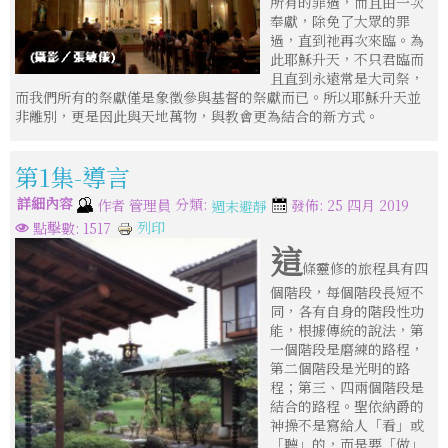
所有的罪過，而且由一次
奉獻，除免了大眾的罪
過，直到祂再次來臨。為
此耶穌升天，不只君臨而
且直到永遠常是大司祭，
而我們所有的祭獻僅是象徵參與基督的祭獻而已。所以耶穌升天並
非離別，更是因此與天地萬物，與教會更為結合的新方式。
第1集-導言
詳細內容
分類:
作者
管理員
發佈: 25 四月 2019
週末避靜
列印
點擊數: 1517
這
條靈修的旅程具有四
個階段，每個階段長短不
同，各有自身的階段性功
能，根據傳統的說法，第
一個階段是磨練的路程，
第二個階段是光明的路
程；第三、四兩個階段是
結合的路程。聖依納爵的
神操不是寫給人「看」或
「聽」的，而是要「做」