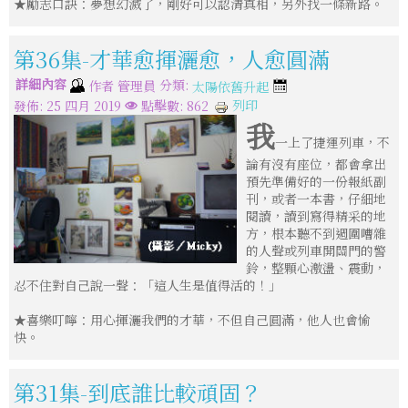
★勵志口訣：夢想幻滅了，剛好可以認清真相，另外找一條新路。
第36集-才華愈揮灑愈，人愈圓滿
詳細內容
分類:
作者
管理員
太陽依舊升起
列印
發佈: 25 四月 2019
點擊數: 862
我
一上了捷運列車，不
論有沒有座位，都會拿出
預先準備好的一份報紙副
刊，或者一本書，仔細地
閱讀，讀到寫得精采的地
方，根本聽不到週圍嘈雜
的人聲或列車開關門的警
鈴，整顆心激盪、震動，
忍不住對自己說一聲：「這人生是值得活的！」
★喜樂叮嚀：用心揮灑我們的才華，不但自己圓滿，他人也會愉
快。
第31集-到底誰比較頑固？