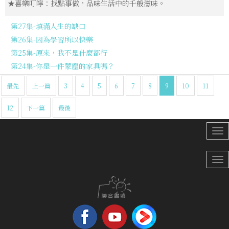
★喜樂叮嚀：找點事做，品味生活中的千般滋味。
第27集-填滿人生的缺口
第26集-因為學習所以快樂
第25集-原來，我不是什麼都行
第24集-你是一件蒙塵的家具嗎？
最先
上一篇
3
4
5
6
7
8
9
10
11
12
下一篇
最後