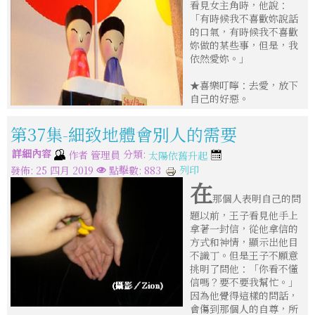
看見女主角時，他說：
「有時候我不喜歡妳說話
的口氣，有時候我不喜歡
妳做的某些事，但是，我
依然愛妳。」
★喜樂叮嚀：去愛，放下
自己的好惡。
第37集-細致地體會別人的需要
詳細內容
分類:
作者
管理員
太陽依舊升起
列印
發佈: 25 四月 2019
點擊數: 883
在
那個人表明自己的問
題以前，王子看見他手上
拿著一封信，從他拿信的
方式和神情，顯示出他目
不識丁。但是王子不願意
挑明了問他：「你看不懂
信嗎？要不要我幫忙。」
因為他覺得這樣的問話，
會傷到那個人的自尊，所