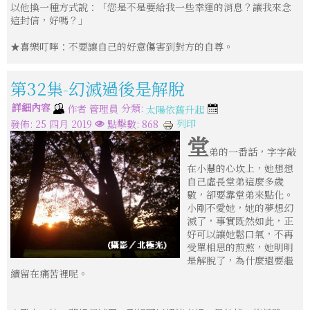
以他換一種方式說：「您是不是要給我一些幸運的消息？讓我來念
這封信，好嗎？」
★喜樂叮嚀：不要讓自己的好意傷害到對方的自尊。
第32集-幻滅過後是解脫
詳細內容
分類:
作者
管理員
太陽依舊升起
列印
發佈: 25 四月 2019
點擊數: 868
堂
弟的一番話，字字敲
在小慧的心坎上，她想想
自己虛長堂弟這麼多歲
數，卻要靠堂弟來點化。
小剛不愛她，她的夢想幻
滅了，事實既然如此，正
好可以讓她鬆口氣，不再
受單相思的煎熬，她明明
是解脫了，為什麼還要繼
續留在痛苦裡呢。