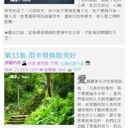
心房，她目光如豆、心胸
狹窄地活了一大段時光，如今她不要再悲傷下去，她不要再只為一
個人活，她要重新回到這個世界，重新拉近和朋友、和人群之間的
距離。
★勵志口訣：從佈滿貪嗔痴的愛情中走出來，才能看到開闊的天
空。
第33集-用辛勞換取美好
詳細內容
分類:
作者
管理員
太陽依舊升起
列印
發佈: 25 四月 2019
點擊數: 868
愛
爾蘭著名作家葉慈說
過：「凡美好的事物，莫
不需要諸多辛勞。」當我
們看到別人光鮮亮麗的成
就，或者聽到別人具有某
種特殊的才藝或專長時，
首先浮上心頭的，要不是
羨慕就是忌妒，我們往往
忽略了背後的努力，而且