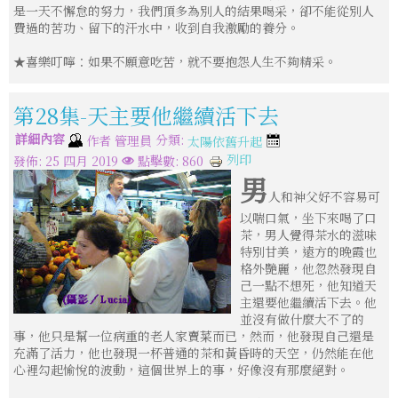
是一天不懈怠的努力，我們頂多為別人的結果喝采，卻不能從別人
費過的苦功、留下的汗水中，收到自我激勵的養分。
★喜樂叮嚀：如果不願意吃苦，就不要抱怨人生不夠精采。
第28集-天主要他繼續活下去
詳細內容
分類:
作者
管理員
太陽依舊升起
列印
發佈: 25 四月 2019
點擊數: 860
男
人和神父好不容易可
以喘口氣，坐下來喝了口
茶，男人覺得茶水的滋味
特別甘美，遠方的晚霞也
格外艷麗，他忽然發現自
己一點不想死，他知道天
主還要他繼續活下去。他
並沒有做什麼大不了的
事，他只是幫一位病重的老人家賣菜而已，然而，他發現自己還是
充滿了活力，他也發現一杯普通的茶和黃昏時的天空，仍然能在他
心裡勾起愉悅的波動，這個世界上的事，好像沒有那麼絕對。