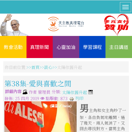
教會活動
真理新聞
心靈加油
學習課程
主日講道
你目前位置:
首頁
談心
太陽依舊升起
第38集-愛與喜歡之間
詳細內容
分類:
作者
管理員
太陽依舊升起
列印
發佈: 25 四月 2019
點擊數: 873
男
主角和女主角吵了一
架，各自負氣地離開，過
了幾天，兩人氣消了，又
回去尋找對方。當男主角