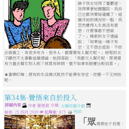
陣子我女兒得了憂鬱症，
我得帶著她跑醫院，我自
己也都快要給逼瘋了。這
個月她的情況好一點，我
忽然覺得人生真沒有意
思，什麼事都不想做
了。」樸素的女子建議
說：「如果這一陣子有
空，又不想去逛街，不妨
去做義工，有很多地方、很多人，都需要有人幫忙呢。」時髦的女
子顯然不太喜歡這個建議，她回答說：「我都欠人幫忙呢，那裡還
有力量去幫忙別人呢？就算有時間，還不如拿來睡覺比較划算。」
★喜樂叮嚀：原有的生活模式既然不能帶來安定，改變一下又何妨
呢。
第34集-覺悟來自於投入
詳細內容
分類:
作者
管理員
太陽依舊升起
列印
發佈: 25 四月 2019
點擊數: 875
「眾
裡尋他千百度，