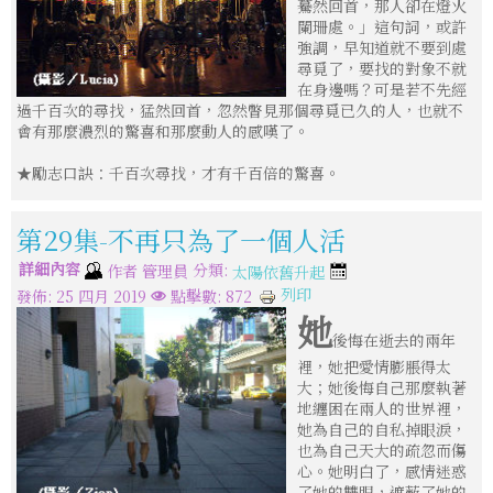
驀然回首，那人卻在燈火
闌珊處。」這句詞，或許
強調，早知道就不要到處
尋覓了，要找的對象不就
在身邊嗎？可是若不先經
過千百次的尋找，猛然回首，忽然瞥見那個尋覓已久的人，也就不
會有那麼濃烈的驚喜和那麼動人的感嘆了。
★勵志口訣：千百次尋找，才有千百倍的驚喜。
第29集-不再只為了一個人活
詳細內容
分類:
作者
管理員
太陽依舊升起
列印
發佈: 25 四月 2019
點擊數: 872
她
後悔在逝去的兩年
裡，她把愛情膨脹得太
大；她後悔自己那麼執著
地纏困在兩人的世界裡，
她為自己的自私掉眼淚，
也為自己天大的疏忽而傷
心。她明白了，感情迷惑
了她的雙眼，遮蔽了她的