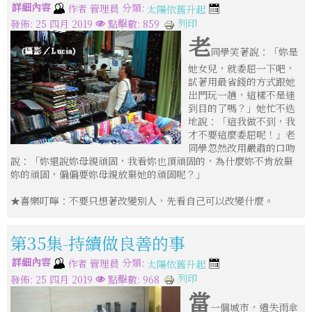
詳細內容
分類:
作者
管理員
太陽依舊升起
列印
發佈: 25 四月 2019
點擊數: 859
老
同學笑著說：「妳是
她女兒，就委屈一下吧，
試著用最省錢的方式跟她
出門玩一趟，這樣不是達
到目的了嗎？」她忙不迭
地說：「這我做不到，我
才不要這麼委屈呢！」老
同學忽然改用嚴肅的口吻
說：「妳還說妳母親頑固，我看妳也頂頑固的，為什麼妳不肯放棄
妳的頑固，偏偏要妳母親放棄她的頑固呢？」
★喜樂叮嚀：不要只想著改變別人，先看自己可以改變什麼。
第35集-持續做良善的事
詳細內容
分類:
作者
管理員
太陽依舊升起
列印
發佈: 25 四月 2019
點擊數: 968
當
一個城市，遺失雨傘