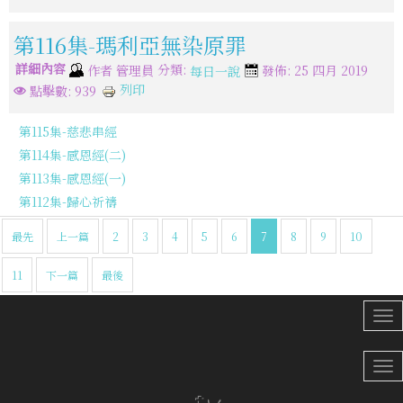
第116集-瑪利亞無染原罪
詳細內容
分類:
作者
管理員
發佈: 25 四月 2019
每日一說
列印
點擊數: 939
第115集-慈悲串經
第114集-感恩經(二)
第113集-感恩經(一)
第112集-歸心祈禱
最先
上一篇
2
3
4
5
6
7
8
9
10
11
下一篇
最後