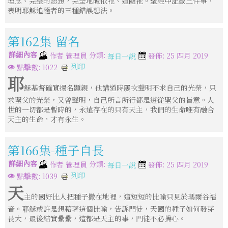
理念、完整的思想，完全地皈依祂、追隨祂。聖經中記載三件事，
表明耶穌追隨者的三種錯誤想法。
第162集-留名
詳細內容
分類:
作者
管理員
發佈: 25 四月 2019
每日一說
列印
點擊數: 1022
耶
穌基督確實揚名顯親，他講道時屢次聲明不求自己的光榮，只
求聖父的光榮，又曾聲明，自己所言所行都是遵從聖父的旨意。人
世的一切都是暫時的，永遠存在的只有天主，我們的生命唯有融合
天主的生命，才有永生。
第166集-種子自長
詳細內容
分類:
作者
管理員
發佈: 25 四月 2019
每日一說
列印
點擊數: 1039
天
主的國好比人把種子撒在地裡，這短短的比喻只見於瑪爾谷福
音。耶穌或許是想藉著這個比喻，告訴門徒，天國的種子如何發芽
長大，最後結實纍纍，這都是天主的事，門徒不必操心。