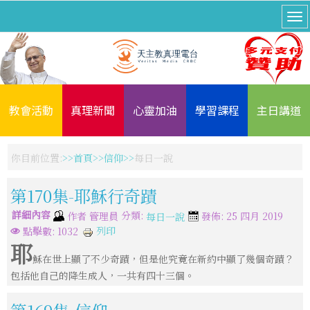
教會活動
真理新聞
心靈加油
學習課程
主日講道
你目前位置:
首頁
信仰
每日一說
第170集-耶穌行奇蹟
詳細內容
分類:
作者
管理員
發佈: 25 四月 2019
每日一說
列印
點擊數: 1032
耶
穌在世上顯了不少奇蹟，但是他究竟在新約中顯了幾個奇蹟？
包括他自己的降生成人，一共有四十三個。