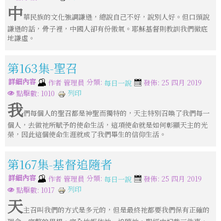
中
華民族的文化強調謙遜，總說自己不好，說別人好。但口頭說
謙遜的話，骨子裡，中國人卻有份傲氣。耶穌基督則教訓我們徹底
地謙虛。
第163集-聖召
詳細內容
分類:
作者
管理員
發佈: 25 四月 2019
每日一說
列印
點擊數: 1010
我
們每個人的聖召都是神聖而獨特的，天主特別召喚了我們每一
個人，去做祂所賦予的使命生活，這項使命就是如何彰顯天主的光
榮，因此這個使命生涯就成了我們畢生的信仰生活。
第167集-基督追隨者
詳細內容
分類:
作者
管理員
發佈: 25 四月 2019
每日一說
列印
點擊數: 1017
天
主召叫我們的方式是多元的，但是最終祂都要我們保有正確的