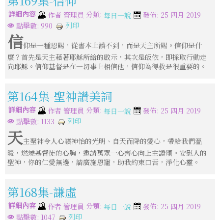
第169集-信仰
詳細內容
分類:
作者
管理員
發佈: 25 四月 2019
每日一說
列印
點擊數: 990
信
仰是一種恩賜，從書本上讀不到，而是天主所賜。信仰是什
麼？首先是天主藉著耶穌所給的啟示，其次是皈依，即採取行動走
向耶穌。信仰基督是在一切事上相信他，信仰為得救是很重要的。
第164集-聖神讚美詞
詳細內容
分類:
作者
管理員
發佈: 25 四月 2019
每日一說
列印
點擊數: 1133
天
主聖神令人心曠神怡的光明、自天而降的愛心，帶給我們溫
暖，燃燒基督徒的心胸，邀請萬眾一心齊心向上主讚頌。安慰人的
聖神，你的仁愛無邊，請廣施恩寵，助我約束口舌，淨化心靈。
第168集-謙虛
詳細內容
分類:
作者
管理員
發佈: 25 四月 2019
每日一說
列印
點擊數: 1047