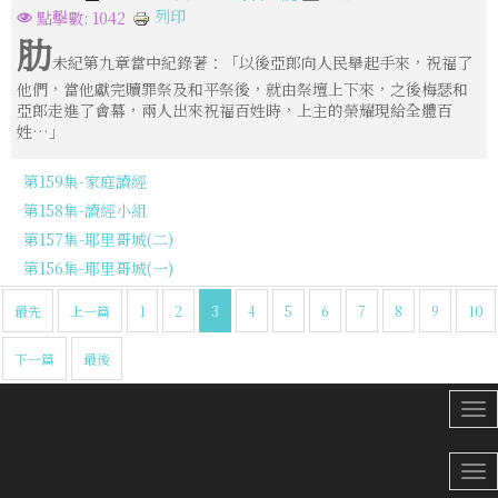
列印
點擊數: 1042
肋
未紀第九章當中紀錄著：「以後亞郎向人民舉起手來，祝福了
他們，當他獻完贖罪祭及和平祭後，就由祭壇上下來，之後梅瑟和
亞郎走進了會幕，兩人出來祝福百姓時，上主的榮耀現給全體百
姓…」
第159集-家庭讀經
第158集-讀經小組
第157集-耶里哥城(二)
第156集-耶里哥城(一)
最先
上一篇
1
2
3
4
5
6
7
8
9
10
下一篇
最後