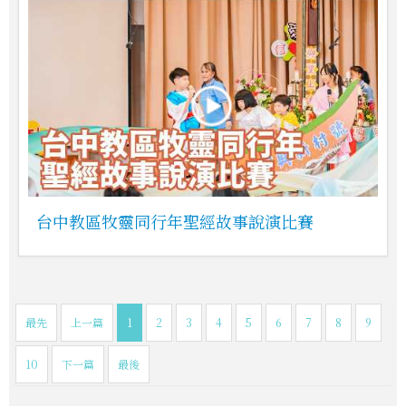
台中教區牧靈同行年聖經故事說演比賽
最先
上一篇
1
2
3
4
5
6
7
8
9
10
下一篇
最後