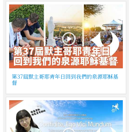
第37屆默主哥耶青年日回到我們的泉源耶穌基
督