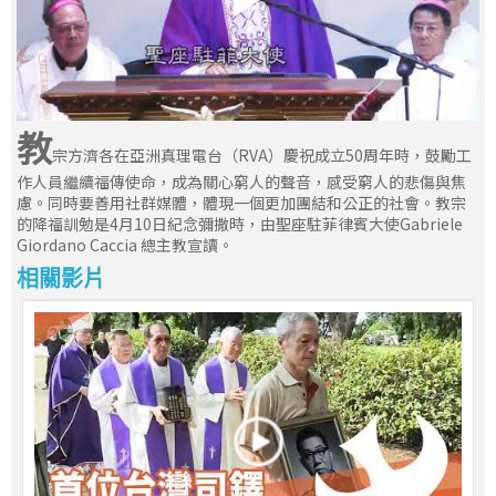
教
宗方濟各在亞洲真理電台（RVA）慶祝成立50周年時，鼓勵工
作人員繼續福傳使命，成為關心窮人的聲音，感受窮人的悲傷與焦
慮。同時要善用社群媒體，體現一個更加團結和公正的社會。教宗
的降福訓勉是4月10日紀念彌撒時，由聖座駐菲律賓大使Gabriele
Giordano Caccia 總主教宣讀。
相關影片