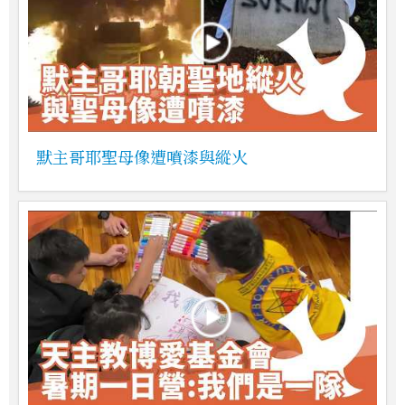
默主哥耶聖母像遭噴漆與縱火