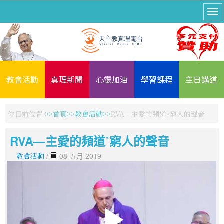
教會活動
真理新聞
心靈加油
學習課程
主日講道
你目前位置:
首頁
教會活動
RVA―主愛的頻道˙窮人的聲音
RVA―主愛的頻道˙窮人的聲音
教會活動
/
08 五月 2019