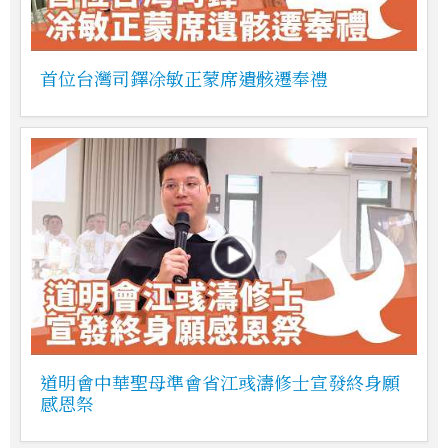
首位台灣司鐸凃敏正蒙席遺骸遷奉禮
道明會中華聖母準會省江彧濤修士宣發終身願
感恩祭