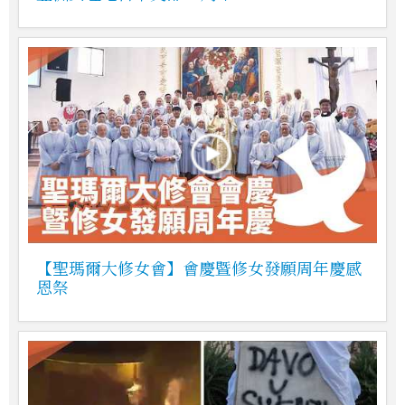
【聖瑪爾大修女會】會慶暨修女發願周年慶感
恩祭