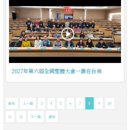
2027年第六屆全國聖體大會一籌在台南
最先
上一篇
3
4
5
6
7
8
9
10
11
12
下一篇
最後