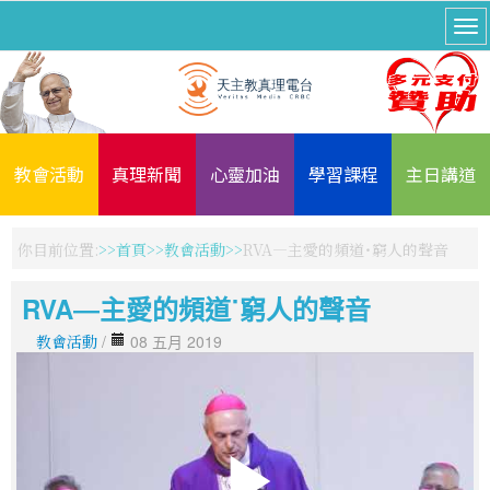
教會活動
真理新聞
心靈加油
學習課程
主日講道
你目前位置:
首頁
教會活動
RVA―主愛的頻道˙窮人的聲音
RVA―主愛的頻道˙窮人的聲音
教會活動
/
08 五月 2019