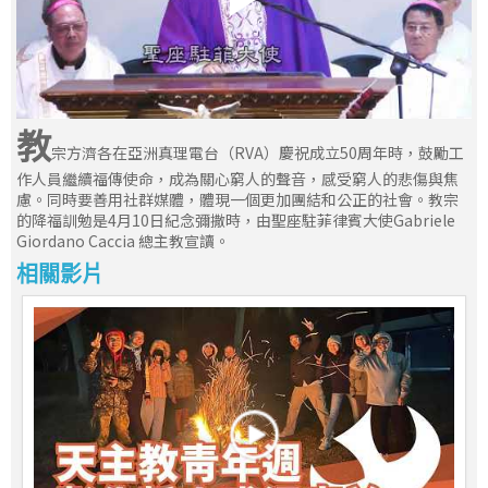
教
宗方濟各在亞洲真理電台（RVA）慶祝成立50周年時，鼓勵工
作人員繼續福傳使命，成為關心窮人的聲音，感受窮人的悲傷與焦
慮。同時要善用社群媒體，體現一個更加團結和公正的社會。教宗
的降福訓勉是4月10日紀念彌撒時，由聖座駐菲律賓大使Gabriele
Giordano Caccia 總主教宣讀。
相關影片