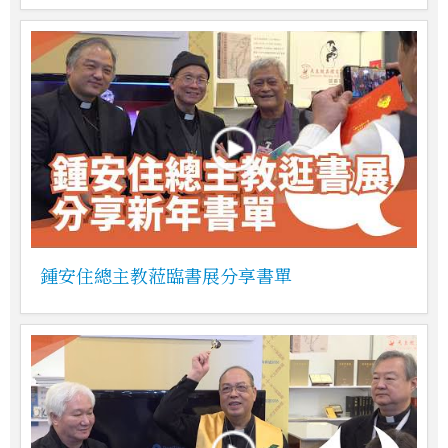
鍾安住總主教蒞臨書展分享書單