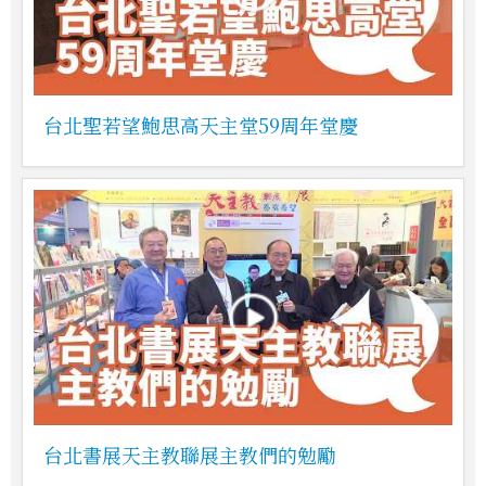
台北聖若望鮑思高天主堂59周年堂慶
台北書展天主教聯展主教們的勉勵