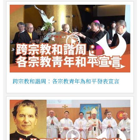
跨宗教和諧周：各宗教青年為和平發表宣言