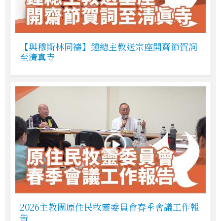
【與穆斯林同禱】鍾總主教送宗座開齋節賀詞
至清真寺
2026主教團原住民牧靈委員會春季會議工作報
告