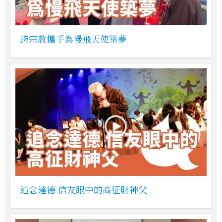
跨宗教攜手為慢飛天使築夢
追念達德 信友眼中的高征財神父