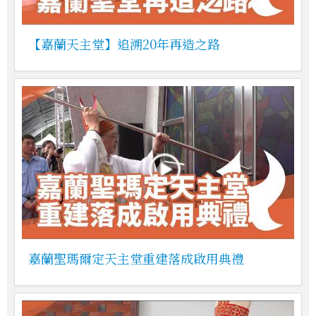
【嘉蘭天主堂】追溯20年再造之路
嘉蘭聖瑪爾定天主堂重建落成啟用典禮