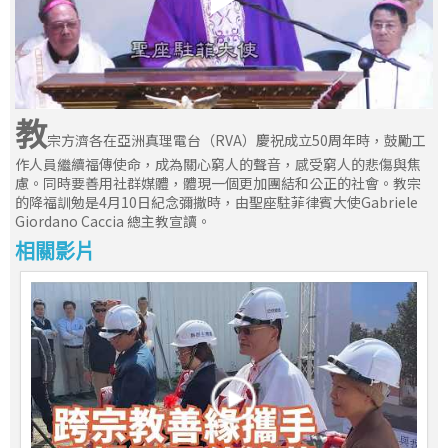
教
宗方濟各在亞洲真理電台（RVA）慶祝成立50周年時，鼓勵工
作人員繼續福傳使命，成為關心窮人的聲音，感受窮人的悲傷與焦
慮。同時要善用社群媒體，體現一個更加團結和公正的社會。教宗
的降福訓勉是4月10日紀念彌撒時，由聖座駐菲律賓大使Gabriele
Giordano Caccia 總主教宣讀。
相關影片