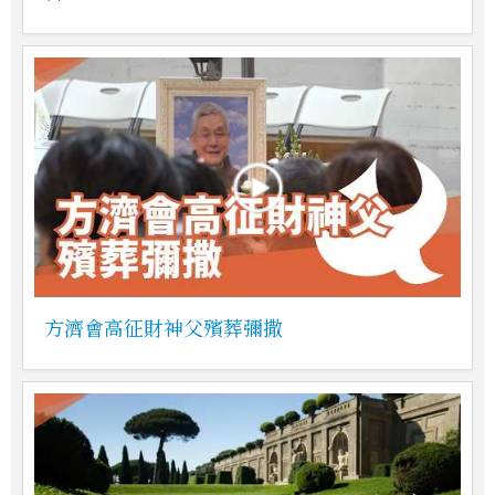
方濟會高征財神父殯葬彌撒