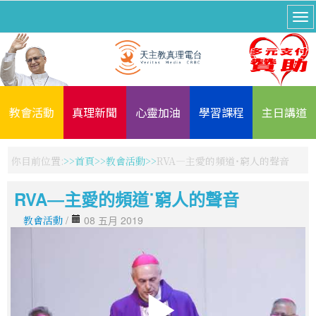
教會活動
真理新聞
心靈加油
學習課程
主日講道
你目前位置:
首頁
教會活動
RVA―主愛的頻道˙窮人的聲音
RVA―主愛的頻道˙窮人的聲音
教會活動
/
08 五月 2019