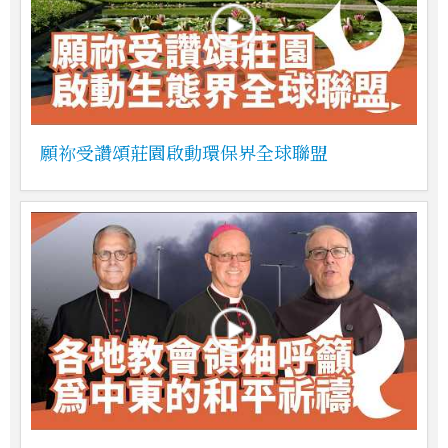
願祢受讚頌莊園啟動環保界全球聯盟