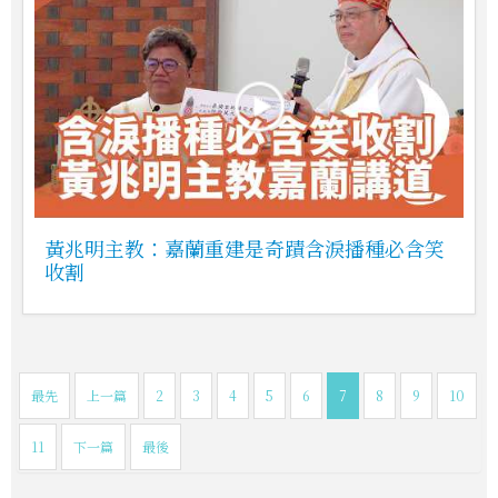
黃兆明主教：嘉蘭重建是奇蹟含淚播種必含笑
收割
最先
上一篇
2
3
4
5
6
7
8
9
10
11
下一篇
最後