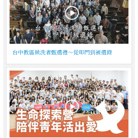
台中教區候洗者甄選禮～從叩門到被選錄