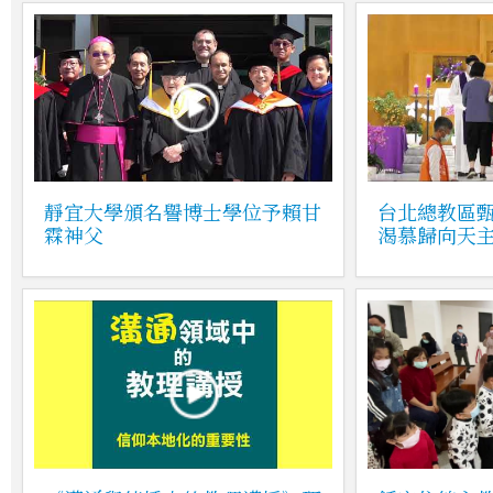
靜宜大學頒名譽博士學位予賴甘
台北總教區甄
霖神父
渴慕歸向天