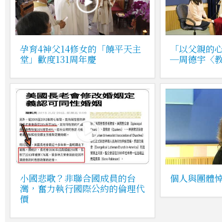
孕育4神父14修女的「饒平天主
「以父親的
堂」歡度131周年慶
─周德宇〈
小國悲歌？非聯合國成員的台
個人與團體
灣，奮力執行國際公約的倫理代
價