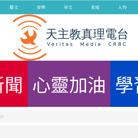
藝文
音樂
英文
家庭
人物
新聞
心靈加油
學
待