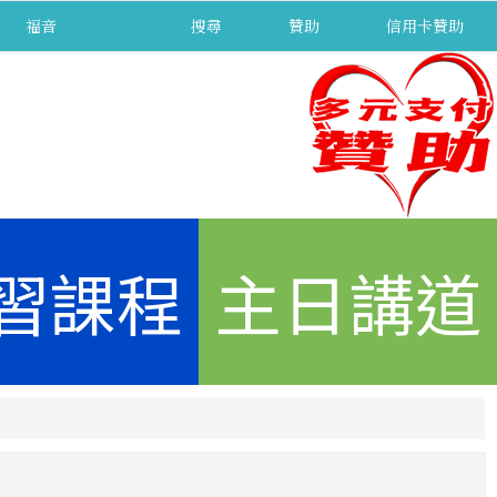
福音
separator
搜尋
贊助
信用卡贊助
習課程
主日講道