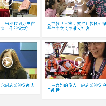
心」宗座牧函分享會
天主教「台灣明愛會」教授外
教育工作的父親〉
學生中文及早融入社會
悼念房志榮神父離去
上主喜樂的僕人－房志榮神父
早離世