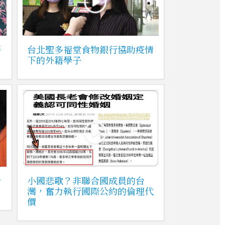
籍
台北聖多福堂食物銀行協助疫情
下的外籍學子
今
小國悲歌？非聯合國成員的台
灣，奮力執行國際公約的倫理代
價