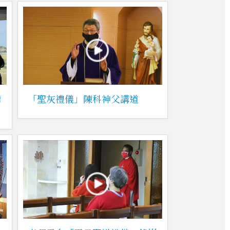
灣
「聖灰禮儀」陳科神父講道