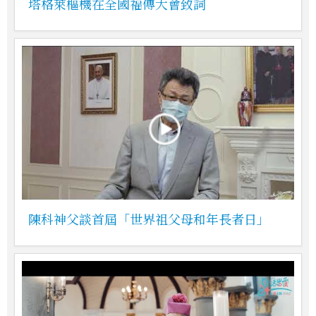
塔格萊樞機在全國福傳大會致詞
陳科神父談首屆「世界祖父母和年長者日」