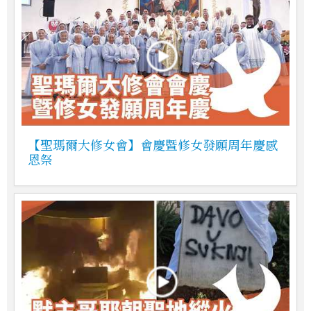
【聖瑪爾大修女會】會慶暨修女發願周年慶感
恩祭