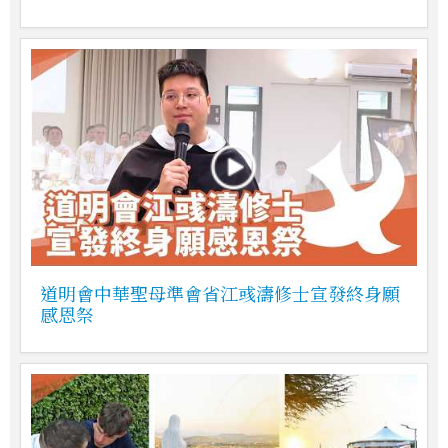
道明會中華聖母準會省江彧濤修士宣發終身願
感恩祭