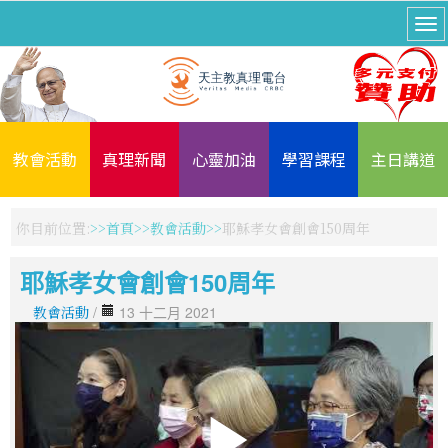
教會活動
真理新聞
心靈加油
學習課程
主日講道
你目前位置:
首頁
教會活動
耶穌孝女會創會150周年
耶穌孝女會創會150周年
教會活動
/
13 十二月 2021