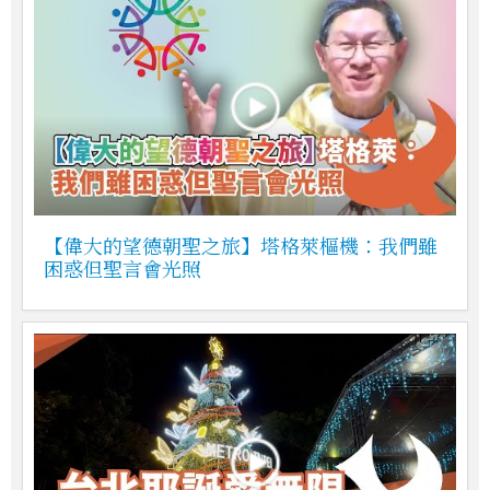
【偉大的望德朝聖之旅】塔格萊樞機：我們雖
困惑但聖言會光照