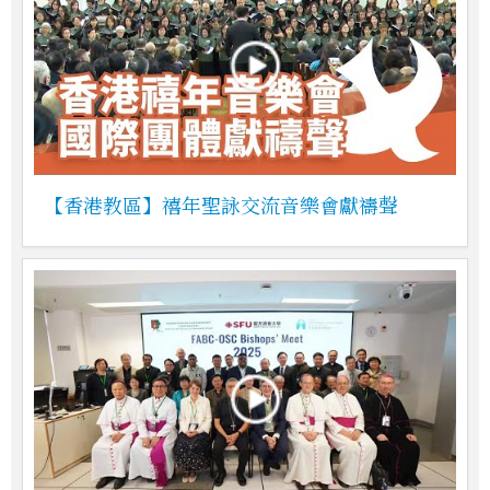
【香港教區】禧年聖詠交流音樂會獻禱聲