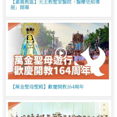
【嘉義教區】天主教聖家醫院「醫療史前導
展」開幕
【萬金聖母聖殿】歡慶開教164周年