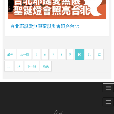
台北耶誕愛無限聖誕燈會照亮台北
最先
上一篇
5
6
7
8
9
10
11
12
13
14
下一篇
最後