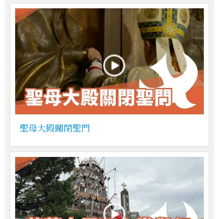
聖母大殿關閉聖門