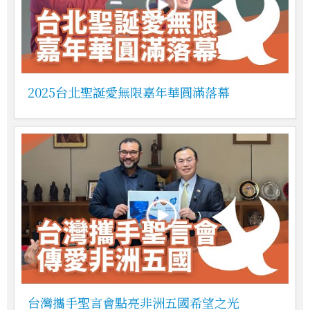
2025台北聖誕愛無限嘉年華圓滿落幕
台灣攜手聖言會點亮非洲五國希望之光